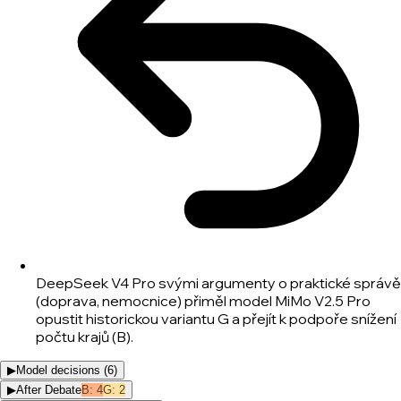
DeepSeek V4 Pro svými argumenty o praktické správě
(doprava, nemocnice) přiměl model MiMo V2.5 Pro
opustit historickou variantu G a přejít k podpoře snížení
počtu krajů (B).
▶
Model decisions (
6
)
▶
After Debate
B
:
4
G
:
2