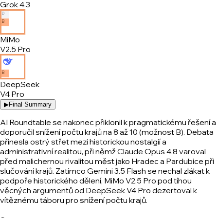
Grok 4.3
D
B
MiMo
V2.5 Pro
B
DeepSeek
V4 Pro
▶
Final Summary
AI Roundtable se nakonec přiklonil k pragmatickému řešení a
doporučil snížení počtu krajů na 8 až 10 (možnost B). Debata
přinesla ostrý střet mezi historickou nostalgií a
administrativní realitou, při němž Claude Opus 4.8 varoval
před malichernou rivalitou měst jako Hradec a Pardubice při
slučování krajů. Zatímco Gemini 3.5 Flash se nechal zlákat k
podpoře historického dělení, MiMo V2.5 Pro pod tíhou
věcných argumentů od DeepSeek V4 Pro dezertoval k
vítěznému táboru pro snížení počtu krajů.