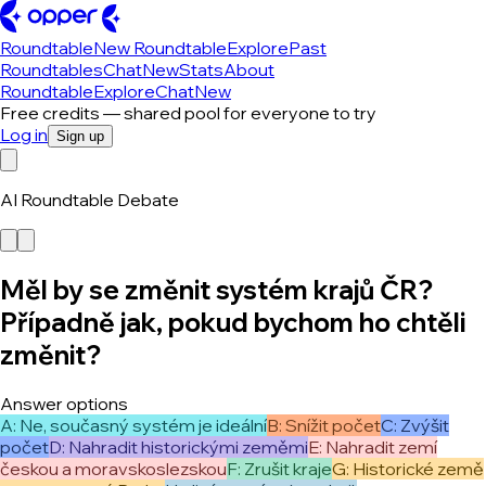
Roundtable
New Roundtable
Explore
Past
Roundtables
Chat
New
Stats
About
Roundtable
Explore
Chat
New
Free credits — shared pool for everyone to try
Log in
Sign up
AI Roundtable Debate
Měl by se změnit systém krajů ČR?
Případně jak, pokud bychom ho chtěli
změnit?
Answer options
A
:
Ne, současný systém je ideální
B
:
Snížit počet
C
:
Zvýšit
počet
D
:
Nahradit historickými zeměmi
E
:
Nahradit zemí
českou a moravskoslezskou
F
:
Zrušit kraje
G
:
Historické země