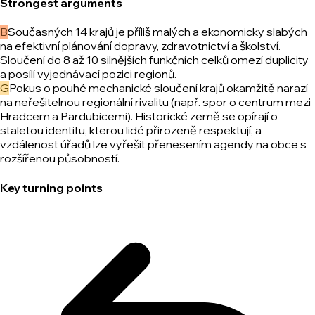
Strongest arguments
B
Současných 14 krajů je příliš malých a ekonomicky slabých
na efektivní plánování dopravy, zdravotnictví a školství.
Sloučení do 8 až 10 silnějších funkčních celků omezí duplicity
a posílí vyjednávací pozici regionů.
G
Pokus o pouhé mechanické sloučení krajů okamžitě narazí
na neřešitelnou regionální rivalitu (např. spor o centrum mezi
Hradcem a Pardubicemi). Historické země se opírají o
staletou identitu, kterou lidé přirozeně respektují, a
vzdálenost úřadů lze vyřešit přenesením agendy na obce s
rozšířenou působností.
Key turning points