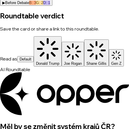
▶
Before Debate
B
:
3
G
:
2
D
:
1
Roundtable verdict
Save the card or share a link to this roundtable.
Read as
Default
Donald Trump
Joe Rogan
Shane Gillis
Gen Z
AI Roundtable
Měl by se změnit systém krajů ČR?