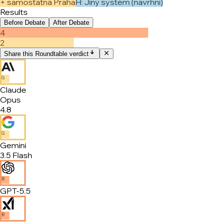
+ samostatná Praha
H
:
Jiný systém (navrhni)
Results
Before Debate
After Debate
4
2
Share this Roundtable verdict
G
Claude
Opus
4.8
G
Gemini
3.5 Flash
B
GPT-5.5
B