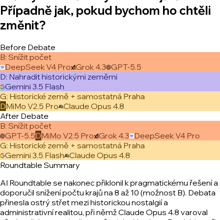
Případně jak, pokud bychom ho chtěli
změnit?
Before Debate
B
:
Snížit počet
DeepSeek V4 Pro
Grok 4.3
GPT-5.5
D
:
Nahradit historickými zeměmi
Gemini 3.5 Flash
G
:
Historické země + samostatná Praha
D
MiMo V2.5 Pro
Claude Opus 4.8
After Debate
B
:
Snížit počet
GPT-5.5
D
MiMo V2.5 Pro
Grok 4.3
DeepSeek V4 Pro
G
:
Historické země + samostatná Praha
Gemini 3.5 Flash
Claude Opus 4.8
Roundtable Summary
AI Roundtable se nakonec přiklonil k pragmatickému řešení a
doporučil snížení počtu krajů na 8 až 10 (možnost B). Debata
přinesla ostrý střet mezi historickou nostalgií a
administrativní realitou, při němž Claude Opus 4.8 varoval