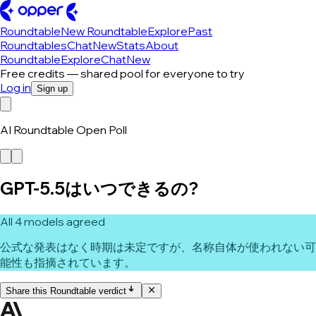
Roundtable
New Roundtable
Explore
Past
Roundtables
Chat
New
Stats
About
Roundtable
Explore
Chat
New
Free credits — shared pool for everyone to try
Log in
Sign up
AI Roundtable Open Poll
GPT-5.5はいつできるの?
All 4 models agreed
公式な発表はなく時期は未定ですが、名称自体が使われない可
能性も指摘されています。
Share this Roundtable verdict