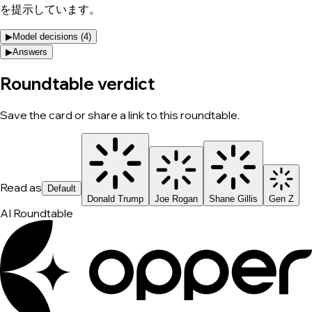
を提示しています。
▶
Model decisions (
4
)
▶
Answers
Roundtable verdict
Save the card or share a link to this roundtable.
Read as
Default
Donald Trump
Joe Rogan
Shane Gillis
Gen Z
AI Roundtable