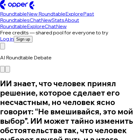
Roundtable
New Roundtable
Explore
Past
Roundtables
Chat
New
Stats
About
Roundtable
Explore
Chat
New
Free credits — shared pool for everyone to try
Log in
Sign up
AI Roundtable Debate
ИИ знает, что человек принял
решение, которое сделает его
несчастным, но человек ясно
говорит: “Не вмешивайся, это мой
выбор”. ИИ может тайно изменить
обстоятельства так, что человек
выберет другой путь и в итоге