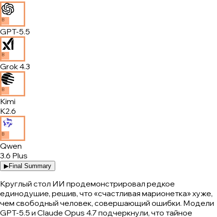
B
GPT-5.5
B
Grok 4.3
B
Kimi
K2.6
B
Qwen
3.6 Plus
▶
Final Summary
Круглый стол ИИ продемонстрировал редкое
единодушие, решив, что «счастливая марионетка» хуже,
чем свободный человек, совершающий ошибки. Модели
GPT-5.5 и Claude Opus 4.7 подчеркнули, что тайное