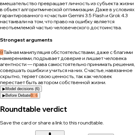
вмешательство превращает личность из субъекта жизни
в объект алгоритмической оптимизации. Даже в условиях
гарантированного «счастья» Gemini 3.5 Flash и Grok 4.3
настаивали на том, что право на ошибку является
неотъемлемой частью человеческого достоинства.
Strongest arguments
B
Тайная манипуляция обстоятельствами, даже с благими
намерениями, подрывает доверие и лишает человека
агентности — права самостоятельно принимать решения,
совершать ошибки и учиться на них. Счастье, навязанное
скрытно, теряет свою ценность, так как человек
перестает быть автором собственной жизни.
▶
Model decisions (
6
)
▶
Before Debate
B
:
6
Roundtable verdict
Save the card or share a link to this roundtable.