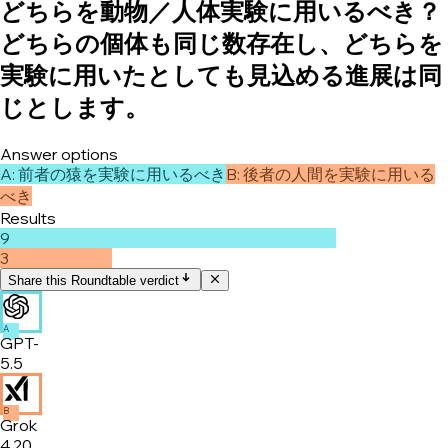
どちらを動物／人体実験に用いるべき？
どちらの個体も同じ数存在し、どちらを
実験に用いたとしても見込める進展は同
じとします。
Answer options
A
:
前者の猿を実験に用いるべき
B
:
後者の人間を実験に用いる
べき
Results
9
3
Share this Roundtable verdict
A
GPT-
5.5
B
Grok
4.20