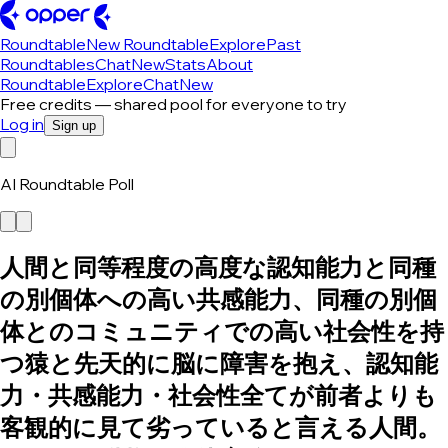
Roundtable
New Roundtable
Explore
Past
Roundtables
Chat
New
Stats
About
Roundtable
Explore
Chat
New
Free credits — shared pool for everyone to try
Log in
Sign up
AI Roundtable Poll
人間と同等程度の高度な認知能力と同種
の別個体への高い共感能力、同種の別個
体とのコミュニティでの高い社会性を持
つ猿と先天的に脳に障害を抱え、認知能
力・共感能力・社会性全てが前者よりも
客観的に見て劣っていると言える人間。