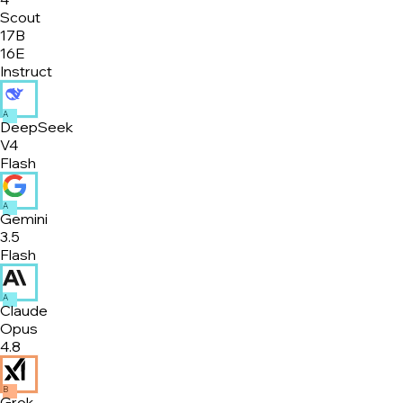
Scout
17B
16E
Instruct
A
DeepSeek
V4
Flash
A
Gemini
3.5
Flash
A
Claude
Opus
4.8
B
Grok