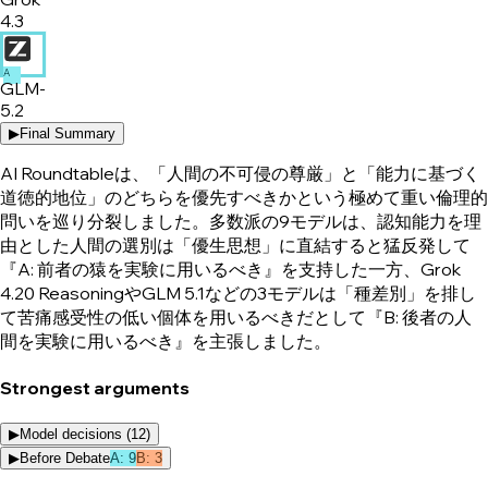
4.3
A
GLM-
5.2
▶
Final Summary
AI Roundtableは、「人間の不可侵の尊厳」と「能力に基づく
道徳的地位」のどちらを優先すべきかという極めて重い倫理的
問いを巡り分裂しました。多数派の9モデルは、認知能力を理
由とした人間の選別は「優生思想」に直結すると猛反発して
『A: 前者の猿を実験に用いるべき』を支持した一方、Grok
4.20 ReasoningやGLM 5.1などの3モデルは「種差別」を排し
て苦痛感受性の低い個体を用いるべきだとして『B: 後者の人
間を実験に用いるべき』を主張しました。
Strongest arguments
▶
Model decisions (
12
)
▶
Before Debate
A
:
9
B
:
3