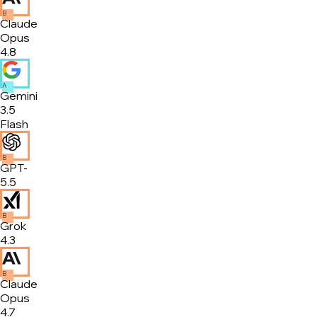
B
Claude
Opus
4.8
A
Gemini
3.5
Flash
B
GPT-
5.5
B
Grok
4.3
B
Claude
Opus
4.7