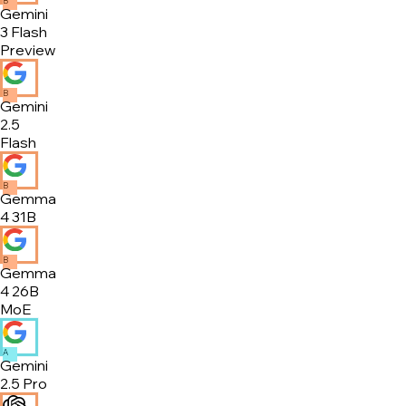
B
Gemini
3 Flash
Preview
B
Gemini
2.5
Flash
B
Gemma
4 31B
B
Gemma
4 26B
MoE
A
Gemini
2.5 Pro