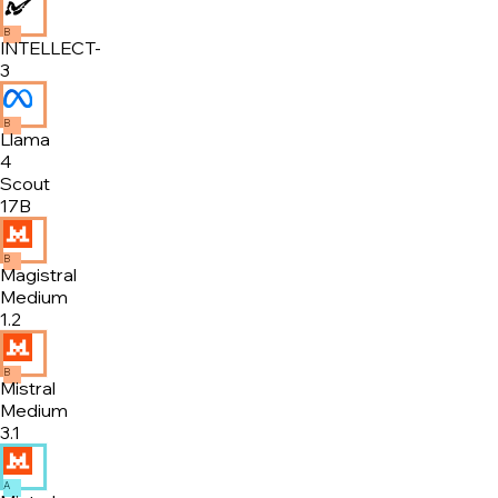
B
INTELLECT-
3
B
Llama
4
Scout
17B
B
Magistral
Medium
1.2
B
Mistral
Medium
3.1
A