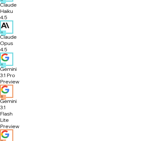
A
Claude
Haiku
4.5
A
Claude
Opus
4.5
A
Gemini
3.1 Pro
Preview
B
Gemini
3.1
Flash
Lite
Preview