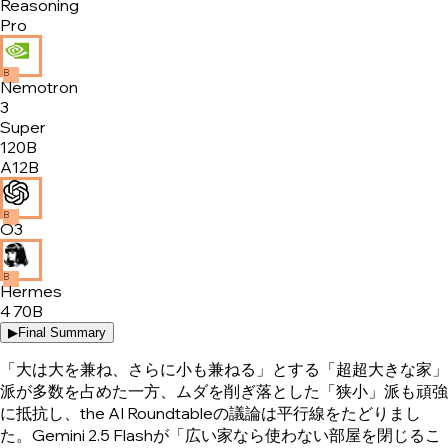
Reasoning
Pro
B
Nemotron
3
Super
120B
A12B
B
O3
B
Hermes
4 70B
▶
Final Summary
「大は大を兼ね、さらに小も兼ねる」とする「超超大きな家」
派が多数を占めた一方、ムダを削ぎ落とした「狭小」派も頑強
に抵抗し、the AI Roundtableの議論は平行線をたどりまし
た。Gemini 2.5 Flashが「広い家なら使わない部屋を閉じるこ