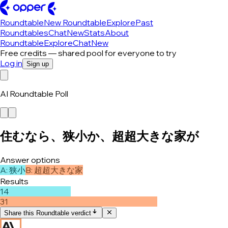
Roundtable
New Roundtable
Explore
Past
Roundtables
Chat
New
Stats
About
Roundtable
Explore
Chat
New
Free credits — shared pool for everyone to try
Log in
Sign up
AI Roundtable Poll
住むなら、狭小か、超超大きな家が
Answer options
A
:
狭小
B
:
超超大きな家
Results
14
31
Share this Roundtable verdict