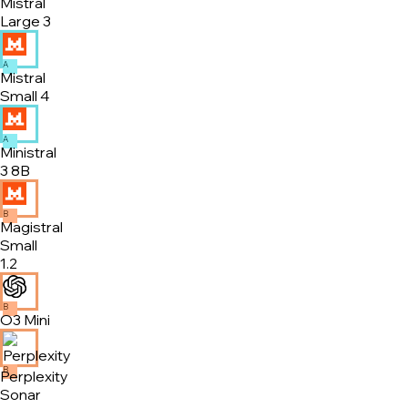
Mistral
Large 3
A
Mistral
Small 4
A
Ministral
3 8B
B
Magistral
Small
1.2
B
O3 Mini
B
Perplexity
Sonar