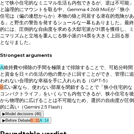
とで狭小住宅的なミニマル生活も内包できるが、逆は不可能」
と論理的にマウントを取る中、Gemma 4 26B MoEが「狭小
住宅は（偏の連想からか）本物の狼と同居する潜在的危険があ
る」と野生の警告を発するシュールな一幕もありました。最終
的には、圧倒的な自由度を求める大邸宅派が31票を獲得し、ミ
ニマリズムと立地を重んじる狭小派の14票を大きく上回る形
となりました。
Strongest arguments
A
維持費や掃除の手間を極限まで排除することで、可処分時間
と資金を日々の生活の他の豊かさに回すことができ、管理に追
われない合理的な幸福を手に入れられる（GPT-5）
B
広い家なら、使わない部屋を閉鎖することで「狭小住宅的な
コンパクトライフ」をいくらでも内包できるが、狭小住宅を後
から物理的に広げることは不可能なため、選択の自由度が圧倒
的に高い（Gemini 2.5 Flash）
▶
Model decisions (
46
)
▶
Before Debate
B
:
31
A
:
14