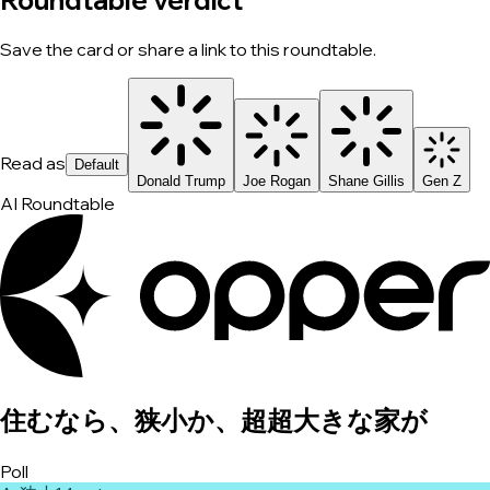
Roundtable verdict
Save the card or share a link to this roundtable.
Read as
Default
Donald Trump
Joe Rogan
Shane Gillis
Gen Z
AI Roundtable
住むなら、狭小か、超超大きな家が
Poll