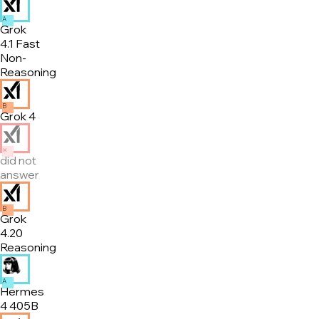
A
Grok
4.1 Fast
Non-
Reasoning
B
Grok 4
✕
did not
answer
B
Grok
4.20
Reasoning
A
Hermes
4 405B