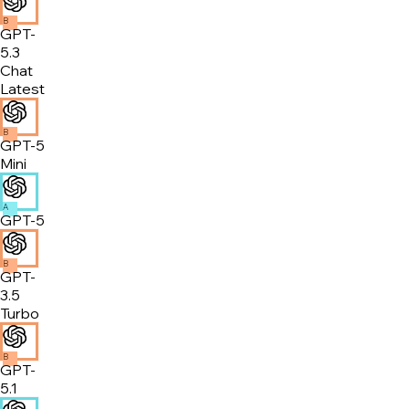
B
GPT-
5.3
Chat
Latest
B
GPT-5
Mini
A
GPT-5
B
GPT-
3.5
Turbo
B
GPT-
5.1