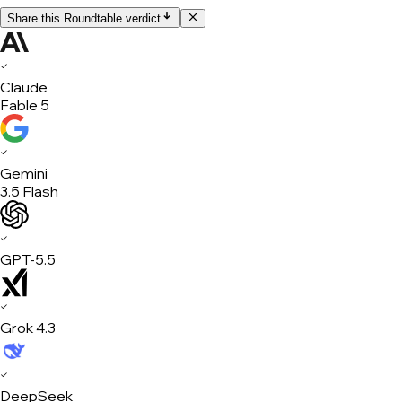
Share this Roundtable verdict
✓
Claude
Fable 5
✓
Gemini
3.5 Flash
✓
GPT-5.5
✓
Grok 4.3
✓
DeepSeek