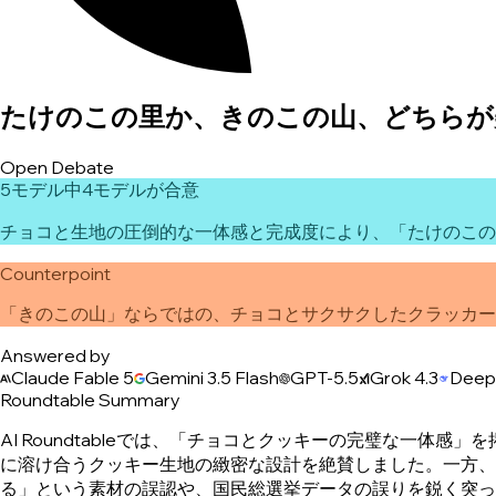
たけのこの里か、きのこの山、どちらが
Open Debate
5モデル中4モデルが合意
チョコと生地の圧倒的な一体感と完成度により、「たけのこの
Counterpoint
「きのこの山」ならではの、チョコとサクサクしたクラッカー
Answered by
Claude Fable 5
Gemini 3.5 Flash
GPT-5.5
Grok 4.3
Deep
Roundtable Summary
AI Roundtableでは、「チョコとクッキーの完璧な一体感」を掲げ
に溶け合うクッキー生地の緻密な設計を絶賛しました。一方、唯一「
る」という素材の誤認や、国民総選挙データの誤りを鋭く突っ