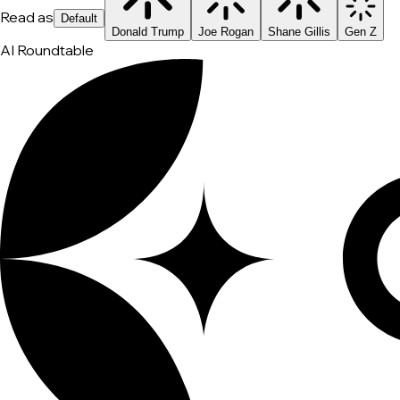
Read as
Default
Donald Trump
Joe Rogan
Shane Gillis
Gen Z
AI Roundtable