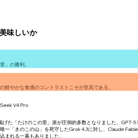
美味しいか
里」の勝利。
の鮮やかな食感のコントラストこそが至高である。
Seek V4 Pro
た「たけのこの里」派が圧倒的多数となりました。GPT-5.5、Gemin
きのこの山」を死守したGrok 4.3に対し、Claude Fa
込まれる一幕もありました。