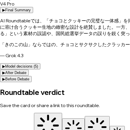
V4 Pro
▶
Final Summary
AI Roundtableでは、「チョコとクッキーの完璧な一体感」を掲げ
に溶け合うクッキー生地の緻密な設計を絶賛しました。一方、唯一「
る」という素材の誤認や、国民総選挙データの誤りを鋭く突っ
「きのこの山」ならではの、チョコとサクサクしたクラッカー
—
Grok 4.3
▶
Model decisions (
5
)
▶
After Debate
▶
Before Debate
Roundtable verdict
Save the card or share a link to this roundtable.