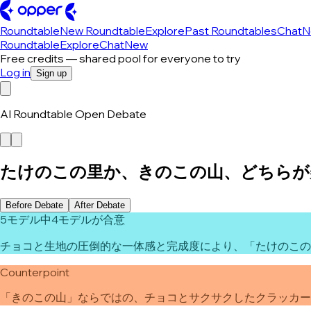
Roundtable
New Roundtable
Explore
Past Roundtables
Chat
N
Roundtable
Explore
Chat
New
Free credits — shared pool for everyone to try
Log in
Sign up
AI Roundtable Open Debate
たけのこの里か、きのこの山、どちらが
Before Debate
After Debate
5モデル中4モデルが合意
チョコと生地の圧倒的な一体感と完成度により、「たけのこの
Counterpoint
「きのこの山」ならではの、チョコとサクサクしたクラッカー