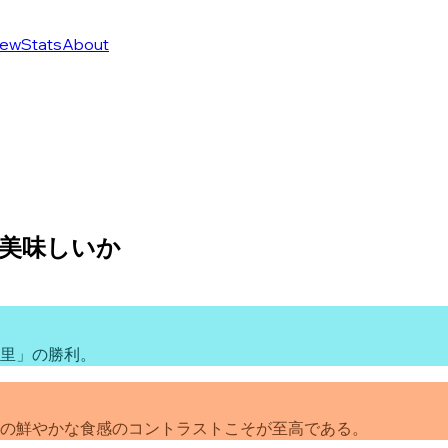
ew
Stats
About
美味しいか
里」の勝利。
の鮮やかな食感のコントラストこそが至高である。