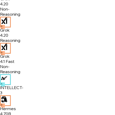
4.20
Non-
Reasoning
B
Grok
4.20
Reasoning
B
Grok
4.1 Fast
Non-
Reasoning
A
INTELLECT-
3
B
Hermes
4 70B