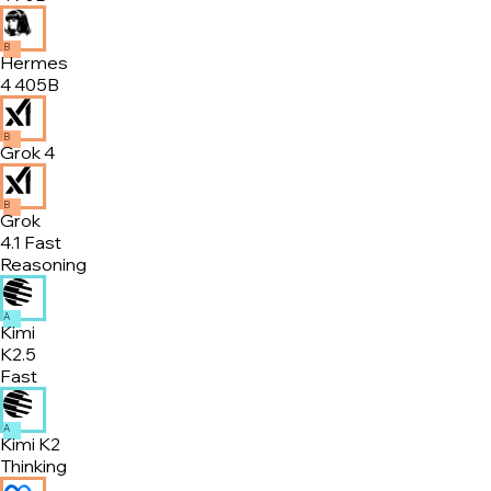
B
Hermes
4 405B
B
Grok 4
B
Grok
4.1 Fast
Reasoning
A
Kimi
K2.5
Fast
A
Kimi K2
Thinking