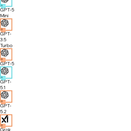
A
GPT-5
Mini
B
GPT-
3.5
Turbo
B
GPT-5
A
GPT-
5.1
B
GPT-
5.2
B
Grok