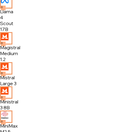
B
Llama
4
Scout
17B
B
Magistral
Medium
1.2
B
Mistral
Large 3
B
Ministral
3 8B
B
MiniMax
M2.5