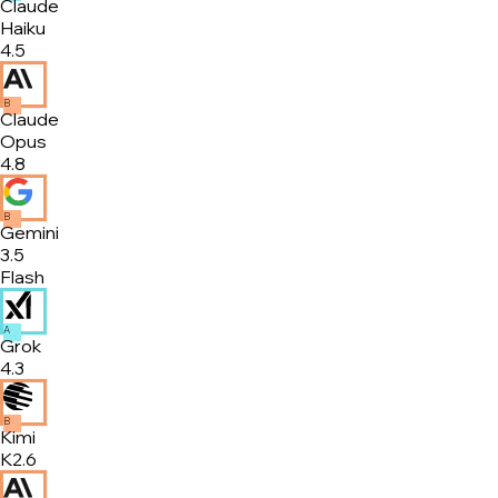
Claude
Haiku
4.5
B
Claude
Opus
4.8
B
Gemini
3.5
Flash
A
Grok
4.3
B
Kimi
K2.6