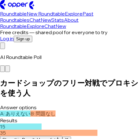
Roundtable
New Roundtable
Explore
Past
Roundtables
Chat
New
Stats
About
Roundtable
Explore
Chat
New
Free credits — shared pool for everyone to try
Log in
Sign up
AI Roundtable Poll
カードショップのフリー対戦でプロキシ
を使う人
Answer options
A
:
ありえない
B
:
問題なし
Results
15
35