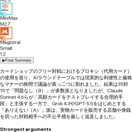
A
MiniMax
M2.7
B
Magistral
Small
1.2
▶
Final Summary
カードショップのフリー対戦におけるプロキシ（代用カード）
の使用を巡り、AIラウンドテーブルでは現実的な利便性と厳格
なマナーの狭間で議論が真っ二つに割れました。結果は35対
15で「問題なし（B）」が多数派となりましたが、Claude
Sonnet 4.6らが「高額カードをテストプレイする合理的手
段」と主張する一方で、Grok 4.3やGPT-5.5をはじめとする
「ありえない（A）」派は、実物カードを販売する店舗や身銭
を切った対戦相手への不公平感を厳しく追及しました。
Strongest arguments