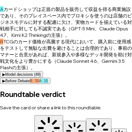
A
カードショップは正規の製品を販売して収益を得る商業施設
であり、そのプレイスペース内でプロキシを使うのは店舗のビ
ジネスモデルに対する配慮に欠け、実物カードを揃えている対
戦相手に対しても不誠実である（GPT-5 Mini、Claude Opus
4.7、Kimi K2 Thinkingの主張）。
B
TCGのカード価格が高騰する現代において、購入前に使用感
をテストして無駄な出費を避けることは合理的であり、事前の
マナーと合意があれば、新規参入や多様なデッキ開発を助け対
戦文化をより豊かにする（Claude Sonnet 4.6、Gemini 3.5
Flashの主張）。
▶
Model decisions (
49
)
▶
Before Debate
B
:
35
A
:
15
Roundtable verdict
Save the card or share a link to this roundtable.