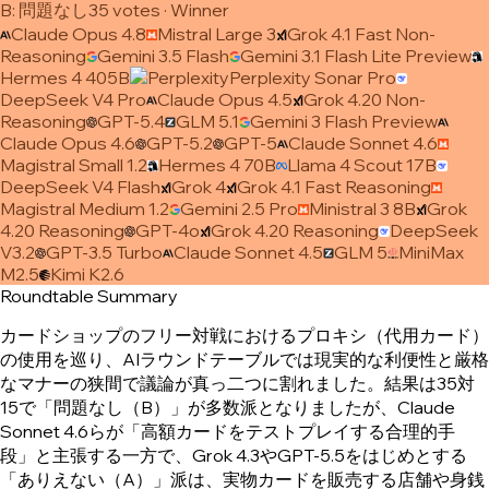
B
:
問題なし
35
vote
s
· Winner
Claude Opus 4.8
Mistral Large 3
Grok 4.1 Fast Non-
Reasoning
Gemini 3.5 Flash
Gemini 3.1 Flash Lite Preview
Hermes 4 405B
Perplexity Sonar Pro
DeepSeek V4 Pro
Claude Opus 4.5
Grok 4.20 Non-
Reasoning
GPT-5.4
GLM 5.1
Gemini 3 Flash Preview
Claude Opus 4.6
GPT-5.2
GPT-5
Claude Sonnet 4.6
Magistral Small 1.2
Hermes 4 70B
Llama 4 Scout 17B
DeepSeek V4 Flash
Grok 4
Grok 4.1 Fast Reasoning
Magistral Medium 1.2
Gemini 2.5 Pro
Ministral 3 8B
Grok
4.20 Reasoning
GPT-4o
Grok 4.20 Reasoning
DeepSeek
V3.2
GPT-3.5 Turbo
Claude Sonnet 4.5
GLM 5
MiniMax
M2.5
Kimi K2.6
Roundtable Summary
カードショップのフリー対戦におけるプロキシ（代用カード）
の使用を巡り、AIラウンドテーブルでは現実的な利便性と厳格
なマナーの狭間で議論が真っ二つに割れました。結果は35対
15で「問題なし（B）」が多数派となりましたが、Claude
Sonnet 4.6らが「高額カードをテストプレイする合理的手
段」と主張する一方で、Grok 4.3やGPT-5.5をはじめとする
「ありえない（A）」派は、実物カードを販売する店舗や身銭