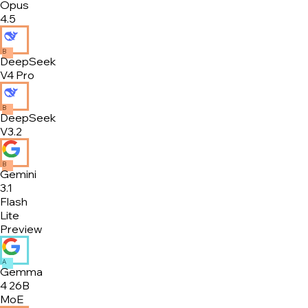
Opus
4.5
B
DeepSeek
V4 Pro
B
DeepSeek
V3.2
B
Gemini
3.1
Flash
Lite
Preview
A
Gemma
4 26B
MoE