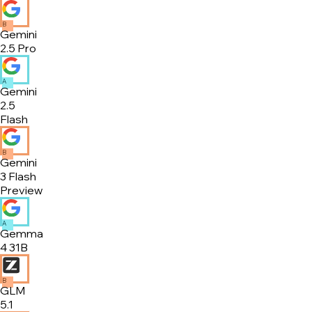
B
Gemini
2.5 Pro
A
Gemini
2.5
Flash
B
Gemini
3 Flash
Preview
A
Gemma
4 31B
B
GLM
5.1