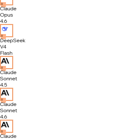
B
Claude
Opus
4.6
B
DeepSeek
V4
Flash
B
Claude
Sonnet
4.5
B
Claude
Sonnet
4.6
B
Claude