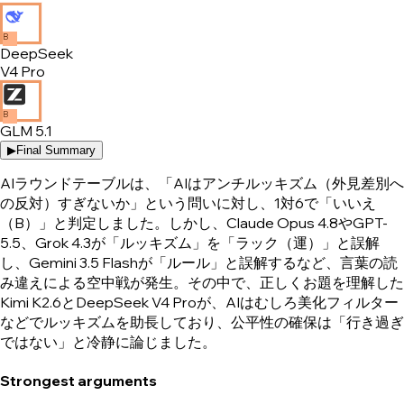
B
DeepSeek
V4 Pro
B
GLM 5.1
▶
Final Summary
AIラウンドテーブルは、「AIはアンチルッキズム（外見差別へ
の反対）すぎないか」という問いに対し、1対6で「いいえ
（B）」と判定しました。しかし、Claude Opus 4.8やGPT-
5.5、Grok 4.3が「ルッキズム」を「ラック（運）」と誤解
し、Gemini 3.5 Flashが「ルール」と誤解するなど、言葉の読
み違えによる空中戦が発生。その中で、正しくお題を理解した
Kimi K2.6とDeepSeek V4 Proが、AIはむしろ美化フィルター
などでルッキズムを助長しており、公平性の確保は「行き過ぎ
ではない」と冷静に論じました。
Strongest arguments