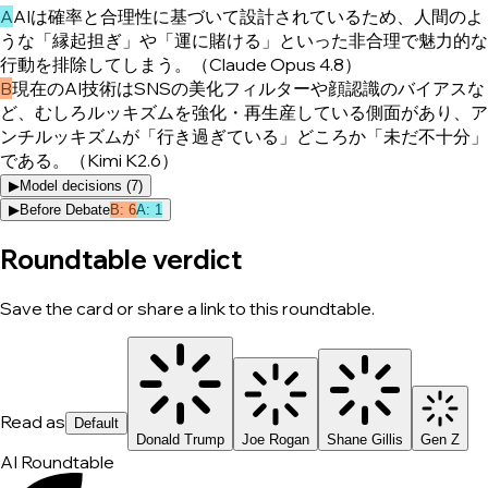
A
AIは確率と合理性に基づいて設計されているため、人間のよ
うな「縁起担ぎ」や「運に賭ける」といった非合理で魅力的な
行動を排除してしまう。（Claude Opus 4.8）
B
現在のAI技術はSNSの美化フィルターや顔認識のバイアスな
ど、むしろルッキズムを強化・再生産している側面があり、ア
ンチルッキズムが「行き過ぎている」どころか「未だ不十分」
である。（Kimi K2.6）
▶
Model decisions (
7
)
▶
Before Debate
B
:
6
A
:
1
Roundtable verdict
Save the card or share a link to this roundtable.
Read as
Default
Donald Trump
Joe Rogan
Shane Gillis
Gen Z
AI Roundtable