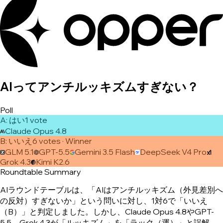
AIってアンチルッキズムすぎない？
Poll
A
:
はい
1
vote
Claude Opus 4.8
B
:
いいえ
6
vote
s
· Winner
GLM 5.1
GPT-5.5
Gemini 3.5 Flash
DeepSeek V4 Pro
Grok 4.3
Kimi K2.6
Roundtable Summary
AIラウンドテーブルは、「AIはアンチルッキズム（外見差別へ
の反対）すぎないか」という問いに対し、1対6で「いいえ
（B）」と判定しました。しかし、Claude Opus 4.8やGPT-
5.5、Grok 4.3が「ルッキズム」を「ラック（運）」と誤解