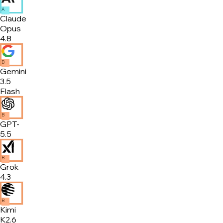
A
Claude
Opus
4.8
B
Gemini
3.5
Flash
B
GPT-
5.5
B
Grok
4.3
B
Kimi
K2.6