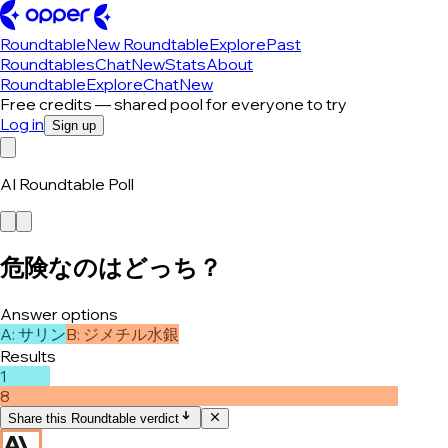
Roundtable
New Roundtable
Explore
Past
Roundtables
Chat
New
Stats
About
Roundtable
Explore
Chat
New
Free credits — shared pool for everyone to try
Log in
Sign up
AI Roundtable Poll
危険なのはどっち？
Answer options
A
:
サリン
B
:
ジメチル水銀
Results
1
8
Share this Roundtable verdict