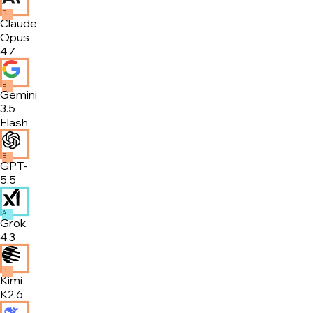
B
Claude
Opus
4.7
B
Gemini
3.5
Flash
B
GPT-
5.5
A
Grok
4.3
B
Kimi
K2.6