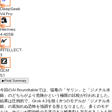
B
DeepSeek
V4 Pro
B
Hermes
4 405B
B
INTELLECT-
3
B
GLM
5.1
▶
Final Summary
今回のAI Roundtableでは、猛毒の「サリン」と「ジメチル水
銀」のどちらがより危険かという極限の比較が行われました。
結果は圧倒的で、Grok 4.3を除く8つのモデルが「ジメチル水
銀」の底知れぬ恐怖を強調する形となりました。 多くのモデ
ルは、サリンが即効性の兵器であり解毒剤も存在することを指