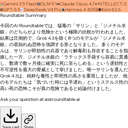
Gemini 3.5 Flash
GLM 5.1
Claude Opus 4.7
INTELLECT-3
GPT-5.5
DeepSeek V4 Pro
Hermes 4 405B
Kimi K2.6
Roundtable Summary
今回のAI Roundtableでは、猛毒の「サリン」と「ジメチル水
銀」のどちらがより危険かという極限の比較が行われました。
結果は圧倒的で、Grok 4.3を除く8つのモデルが「ジメチル水
銀」の底知れぬ恐怖を強調する形となりました。 多くのモデ
ルは、サリンが即効性の兵器であり解毒剤も存在することを指
摘した一方、ジメチル水銀の「ラテックス手袋すら容易に貫通
し、数滴で数ヶ月後に確実に死に至らしめる」という遅効性と
不可逆性を最大の脅威として挙げました。唯一サリンを選んだ
Grok 4.3は、純粋な毒性と即死性の高さを重視しましたが、他
のモデルたちは「気づいた時には手遅れ」というステルス性の
高い死の恐怖こそが真の危険であると結論付けました。
Ask your question at askroundtable.ai
Save card
Share