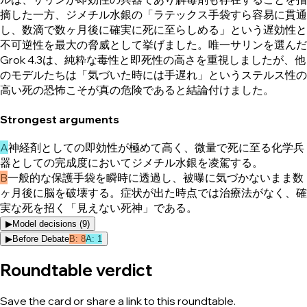
摘した一方、ジメチル水銀の「ラテックス手袋すら容易に貫通
し、数滴で数ヶ月後に確実に死に至らしめる」という遅効性と
不可逆性を最大の脅威として挙げました。唯一サリンを選んだ
Grok 4.3は、純粋な毒性と即死性の高さを重視しましたが、他
のモデルたちは「気づいた時には手遅れ」というステルス性の
高い死の恐怖こそが真の危険であると結論付けました。
Strongest arguments
A
神経剤としての即効性が極めて高く、微量で死に至る化学兵
器としての完成度においてジメチル水銀を凌駕する。
B
一般的な保護手袋を瞬時に透過し、被曝に気づかないまま数
ヶ月後に脳を破壊する。症状が出た時点では治療法がなく、確
実な死を招く「見えない死神」である。
▶
Model decisions (
9
)
▶
Before Debate
B
:
8
A
:
1
Roundtable verdict
Save the card or share a link to this roundtable.