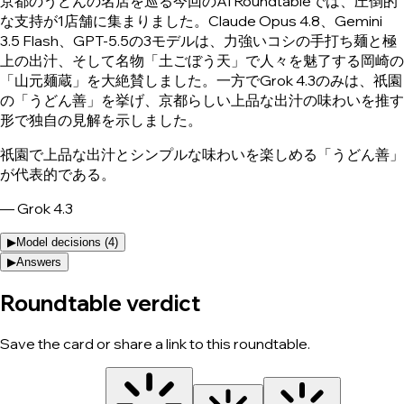
京都のうどんの名店を巡る今回のAI Roundtableでは、圧倒的
な支持が1店舗に集まりました。Claude Opus 4.8、Gemini
3.5 Flash、GPT-5.5の3モデルは、力強いコシの手打ち麺と極
上の出汁、そして名物「土ごぼう天」で人々を魅了する岡崎の
「山元麺蔵」を大絶賛しました。一方でGrok 4.3のみは、祇園
の「うどん善」を挙げ、京都らしい上品な出汁の味わいを推す
形で独自の見解を示しました。
祇園で上品な出汁とシンプルな味わいを楽しめる「うどん善」
が代表的である。
—
Grok 4.3
▶
Model decisions (
4
)
▶
Answers
Roundtable verdict
Save the card or share a link to this roundtable.