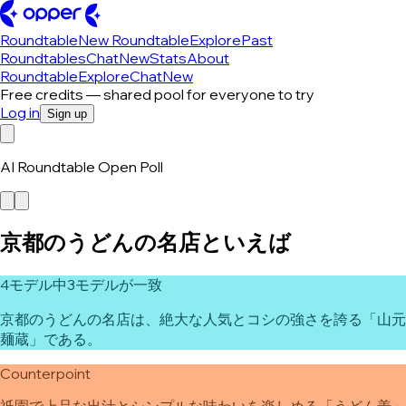
Roundtable
New Roundtable
Explore
Past
Roundtables
Chat
New
Stats
About
Roundtable
Explore
Chat
New
Free credits — shared pool for everyone to try
Log in
Sign up
AI Roundtable Open Poll
京都のうどんの名店といえば
4モデル中3モデルが一致
京都のうどんの名店は、絶大な人気とコシの強さを誇る「山元
麺蔵」である。
Counterpoint
祇園で上品な出汁とシンプルな味わいを楽しめる「うどん善」