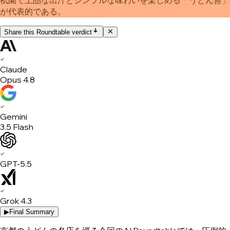
が代表的である。
Share this Roundtable verdict
✓
Claude
Opus 4.8
✓
Gemini
3.5 Flash
✓
GPT-5.5
✓
Grok 4.3
▶
Final Summary