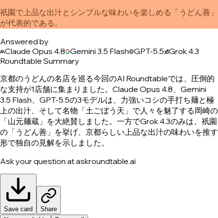
祇園で上品な出汁とシンプルな味わいを楽しめる「うどん善」
が代表的である。
Answered by
Claude Opus 4.8
Gemini 3.5 Flash
GPT-5.5
Grok 4.3
Roundtable Summary
京都のうどんの名店を巡る今回のAI Roundtableでは、圧倒的
な支持が1店舗に集まりました。Claude Opus 4.8、Gemini
3.5 Flash、GPT-5.5の3モデルは、力強いコシの手打ち麺と極
上の出汁、そして名物「土ごぼう天」で人々を魅了する岡崎の
「山元麺蔵」を大絶賛しました。一方でGrok 4.3のみは、祇園
の「うどん善」を挙げ、京都らしい上品な出汁の味わいを推す
形で独自の見解を示しました。
Ask your question at askroundtable.ai
Save card
Share