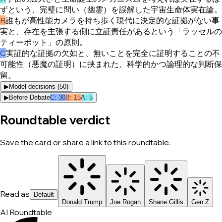
ずという、完璧に問い（幽霊）を誤解した宇宙生命体実在論。
B
誰もが高性能カメラを持ち歩く現代に決定的な証拠がない事
実と、存在を主張する側に立証責任があるという「ラッセルの
ティーポット」の原則。
C
実証的な証拠の欠如と、無いことを完全に証明することの不
可能性（悪魔の証明）に挟まれた、科学的かつ論理的な判断保
留。
▶
Model decisions (
50
)
▶
Before Debate
C
:
30
B
:
15
A
:
5
Roundtable verdict
Save the card or share a link to this roundtable.
Read as
Default
Donald Trump
Joe Rogan
Shane Gillis
Gen Z
AI Roundtable