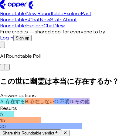
Roundtable
New Roundtable
Explore
Past
Roundtables
Chat
New
Stats
About
Roundtable
Explore
Chat
New
Free credits — shared pool for everyone to try
Log in
Sign up
AI Roundtable Poll
この世に幽霊は本当に存在するか？
Answer options
A
:
存在する
B
:
存在しない
C
:
不明
D
:
その他
Results
5
15
30
Share this Roundtable verdict