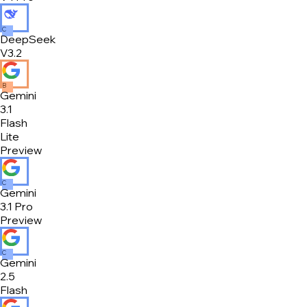
C
DeepSeek
V3.2
B
Gemini
3.1
Flash
Lite
Preview
C
Gemini
3.1 Pro
Preview
C
Gemini
2.5
Flash