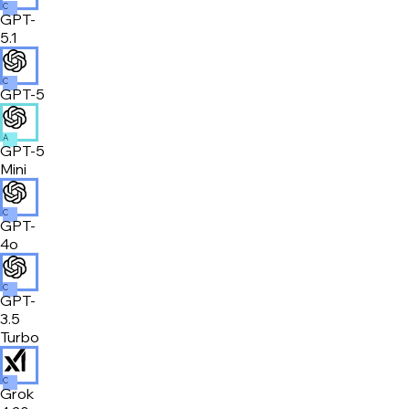
C
GPT-
5.1
C
GPT-5
A
GPT-5
Mini
C
GPT-
4o
C
GPT-
3.5
Turbo
C
Grok