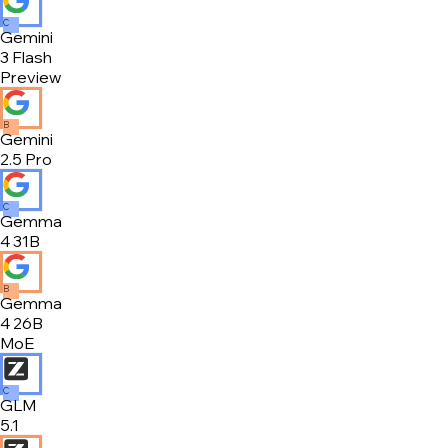
C
Gemini
3 Flash
Preview
B
Gemini
2.5 Pro
C
Gemma
4 31B
B
Gemma
4 26B
MoE
C
GLM
5.1