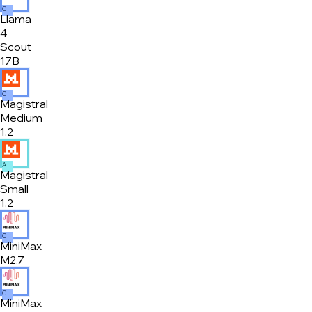
C
Llama
4
Scout
17B
C
Magistral
Medium
1.2
A
Magistral
Small
1.2
C
MiniMax
M2.7
C
MiniMax