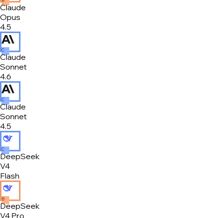
B
Claude
Opus
4.5
C
Claude
Sonnet
4.6
C
Claude
Sonnet
4.5
C
DeepSeek
V4
Flash
B
DeepSeek
V4 Pro