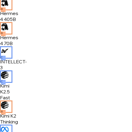
B
Hermes
4 405B
B
Hermes
4 70B
C
INTELLECT-
3
C
Kimi
K2.5
Fast
B
Kimi K2
Thinking