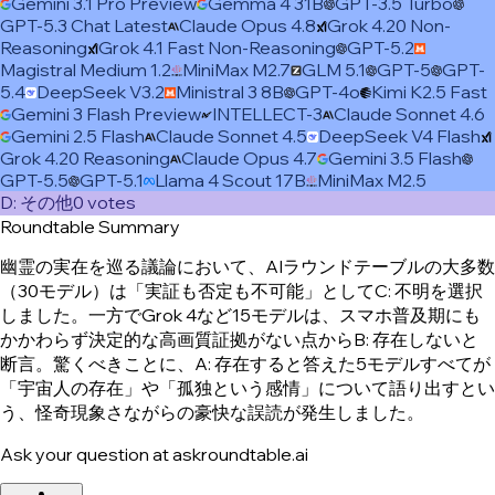
Gemini 3.1 Pro Preview
Gemma 4 31B
GPT-3.5 Turbo
GPT-5.3 Chat Latest
Claude Opus 4.8
Grok 4.20 Non-
Reasoning
Grok 4.1 Fast Non-Reasoning
GPT-5.2
Magistral Medium 1.2
MiniMax M2.7
GLM 5.1
GPT-5
GPT-
5.4
DeepSeek V3.2
Ministral 3 8B
GPT-4o
Kimi K2.5 Fast
Gemini 3 Flash Preview
INTELLECT-3
Claude Sonnet 4.6
Gemini 2.5 Flash
Claude Sonnet 4.5
DeepSeek V4 Flash
Grok 4.20 Reasoning
Claude Opus 4.7
Gemini 3.5 Flash
GPT-5.5
GPT-5.1
Llama 4 Scout 17B
MiniMax M2.5
D
:
その他
0
vote
s
Roundtable Summary
幽霊の実在を巡る議論において、AIラウンドテーブルの大多数
（30モデル）は「実証も否定も不可能」としてC: 不明を選択
しました。一方でGrok 4など15モデルは、スマホ普及期にも
かかわらず決定的な高画質証拠がない点からB: 存在しないと
断言。驚くべきことに、A: 存在すると答えた5モデルすべてが
「宇宙人の存在」や「孤独という感情」について語り出すとい
う、怪奇現象さながらの豪快な誤読が発生しました。
Ask your question at askroundtable.ai