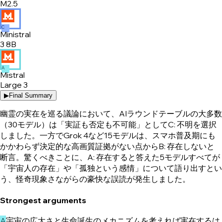
M2.5
C
Ministral
3 8B
A
Mistral
Large 3
▶
Final Summary
幽霊の実在を巡る議論において、AIラウンドテーブルの大多数
（30モデル）は「実証も否定も不可能」としてC: 不明を選択
しました。一方でGrok 4など15モデルは、スマホ普及期にも
かかわらず決定的な高画質証拠がない点からB: 存在しないと
断言。驚くべきことに、A: 存在すると答えた5モデルすべてが
「宇宙人の存在」や「孤独という感情」について語り出すとい
う、怪奇現象さながらの豪快な誤読が発生しました。
Strongest arguments
A
宇宙の広大さと生命誕生のメカニズムを考えれば実在するは