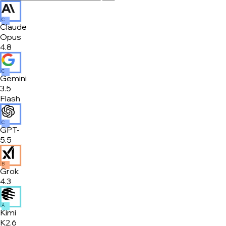
C
Claude
Opus
4.8
C
Gemini
3.5
Flash
C
GPT-
5.5
B
Grok
4.3
A
Kimi
K2.6