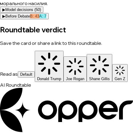
морального насилия.
▶
Model decisions (
50
)
▶
Before Debate
B
:
43
A
:
7
Roundtable verdict
Save the card or share a link to this roundtable.
Read as
Default
Donald Trump
Joe Rogan
Shane Gillis
Gen Z
AI Roundtable