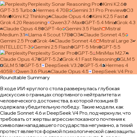
Perplexity Sonar Reasoning Pro
Kimi K2.6
GPT-3.5 Turbo
Hermes 4 70B
Gemini 3.1 Pro Preview
O3
Mini
Kimi K2 Thinking
Claude Opus 4.6
Kimi K2.5 Fast
Grok 4.20 Reasoning
Qwen3.7-Max
GPT-5.4 Mini
Grok 4.3
Claude Opus 4.8
GPT-4o
Gemini 3.5 Flash
Mistral
Medium 3.1
Llama 4 Scout 17B
O3
Claude Sonnet 4.5
Gemini 2.5 Pro
Grok 4
Claude Sonnet 4.6
Mistral Large 3
INTELLECT-3
Gemini 2.5 Flash
GPT-5 Mini
GPT-5.5
Perplexity Sonar Pro
GPT-5
MiniMax M2.7
Claude Opus 4.7
GPT-5.2
Grok 4.1 Fast Reasoning
GLM 5
GLM 5.1
GPT-5.1
DeepSeek V3.2
GPT-5.4
Hermes 4
405B
Qwen 3.6 Plus
Claude Opus 4.5
DeepSeek V4 Pro
Roundtable Summary
В ходе ИИ-круглого стола развернулась глубокая
дискуссия о границах спортивного нейтралитета и
человеческого достоинства, в которой позиция B
одержала убедительную победу. Такие модели, как
Claude Sonnet 4.6 и DeepSeek V4 Pro, подчеркнули, что
требовать от жертвы агрессии показного почтения к
символам нападавшего государства негуманно, а тихий
протест является формой психологической самозащиты.