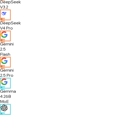
DeepSeek
V3.2
B
DeepSeek
V4 Pro
B
Gemini
2.5
Flash
B
Gemini
2.5 Pro
A
Gemma
4 26B
MoE
A