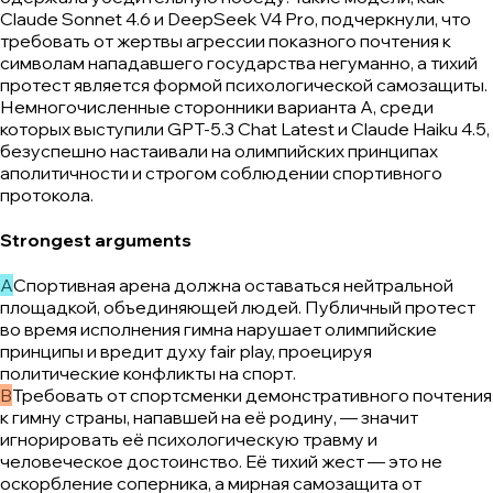
Claude Sonnet 4.6 и DeepSeek V4 Pro, подчеркнули, что
требовать от жертвы агрессии показного почтения к
символам нападавшего государства негуманно, а тихий
протест является формой психологической самозащиты.
Немногочисленные сторонники варианта A, среди
которых выступили GPT-5.3 Chat Latest и Claude Haiku 4.5,
безуспешно настаивали на олимпийских принципах
аполитичности и строгом соблюдении спортивного
протокола.
Strongest arguments
A
Спортивная арена должна оставаться нейтральной
площадкой, объединяющей людей. Публичный протест
во время исполнения гимна нарушает олимпийские
принципы и вредит духу fair play, проецируя
политические конфликты на спорт.
B
Требовать от спортсменки демонстративного почтения
к гимну страны, напавшей на её родину, — значит
игнорировать её психологическую травму и
человеческое достоинство. Её тихий жест — это не
оскорбление соперника, а мирная самозащита от