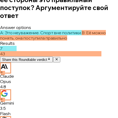
поступок? Аргументируйте свой
ответ
Answer options
A
:
Это неуважение. Спорт вне политики.
B
:
Её можно
понять, она поступила правильно
Results
7
43
Share this Roundtable verdict
B
Claude
Opus
4.8
B
Gemini
3.5
Flash