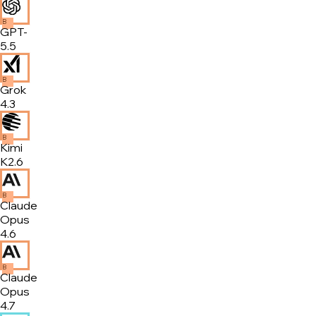
B
GPT-
5.5
B
Grok
4.3
B
Kimi
K2.6
B
Claude
Opus
4.6
B
Claude
Opus
4.7