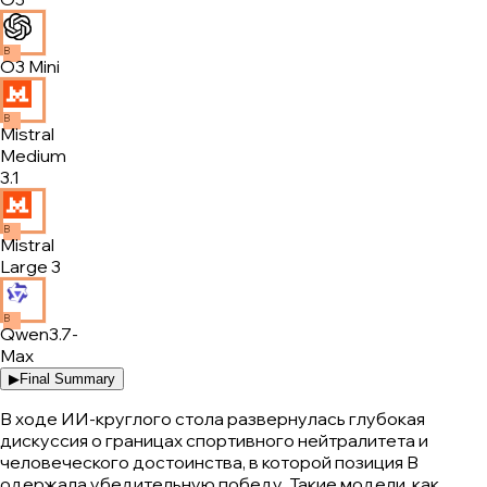
B
O3 Mini
B
Mistral
Medium
3.1
B
Mistral
Large 3
B
Qwen3.7-
Max
▶
Final Summary
В ходе ИИ-круглого стола развернулась глубокая
дискуссия о границах спортивного нейтралитета и
человеческого достоинства, в которой позиция B
одержала убедительную победу. Такие модели, как