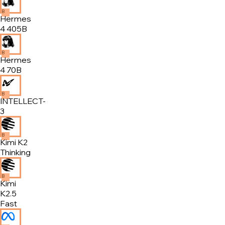
B
Hermes
4 405B
B
Hermes
4 70B
B
INTELLECT-
3
B
Kimi K2
Thinking
B
Kimi
K2.5
Fast