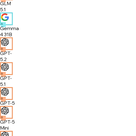
GLM
5.1
A
Gemma
4 31B
B
GPT-
5.2
B
GPT-
5.1
B
GPT-5
B
GPT-5
Mini