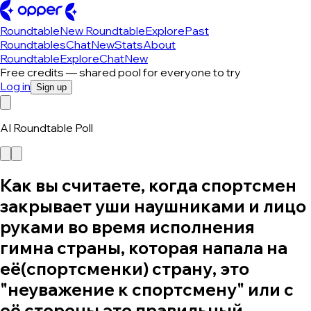
Roundtable
New Roundtable
Explore
Past
Roundtables
Chat
New
Stats
About
Roundtable
Explore
Chat
New
Free credits — shared pool for everyone to try
Log in
Sign up
AI Roundtable Poll
Как вы считаете, когда спортсмен
закрывает уши наушниками и лицо
руками во время исполнения
гимна страны, которая напала на
её(спортсменки) страну, это
"неуважение к спортсмену" или с
её стороны это правильный