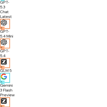
GPT-
5.3
Chat
Latest
B
GPT-
5.4 Mini
B
GPT-
5.4
B
GLM 5
A
Gemini
3 Flash
Preview
B