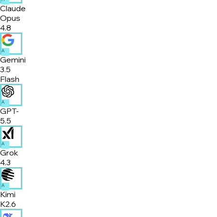
Claude
Opus
4.8
A
Gemini
3.5
Flash
A
GPT-
5.5
A
Grok
4.3
A
Kimi
K2.6