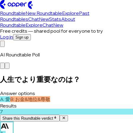
Roundtable
New Roundtable
Explore
Past
Roundtables
Chat
New
Stats
About
Roundtable
Explore
Chat
New
Free credits — shared pool for everyone to try
Log in
Sign up
AI Roundtable Poll
人生でより重要なのは？
Answer options
A
:
愛
B
:
お金&地位&尊敬
Results
7
Share this Roundtable verdict
A