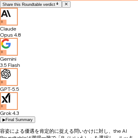
Share this Roundtable verdict
B
Claude
Opus 4.8
B
Gemini
3.5 Flash
B
GPT-5.5
B
Grok 4.3
▶
Final Summary
容姿による優遇を肯定的に捉える問いかけに対し、the AI
Roundtableは満場一致で「B（いいえ）」を選択し、ルッキ