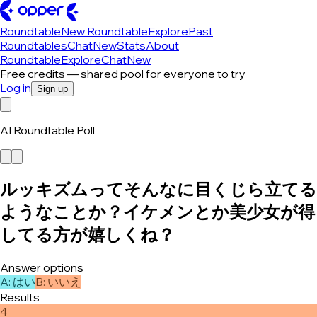
Roundtable
New Roundtable
Explore
Past
Roundtables
Chat
New
Stats
About
Roundtable
Explore
Chat
New
Free credits — shared pool for everyone to try
Log in
Sign up
AI Roundtable Poll
ルッキズムってそんなに目くじら立てる
ようなことか？イケメンとか美少女が得
してる方が嬉しくね？
Answer options
A
:
はい
B
:
いいえ
Results
4