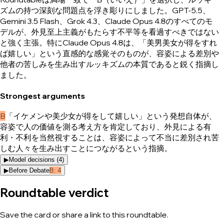
ズムの持つ深刻な問題点を浮き彫りにしました。GPT-5.5、
Gemini 3.5 Flash、Grok 4.3、Claude Opus 4.8のすべてのモ
デルが、外見至上主義がもたらす不平等を看過すべきではない
と強く主張。特にClaude Opus 4.8は、「美男美女が得をすれ
ば嬉しい」という直感的な感覚そのものが、容姿による差別や
他者の苦しみを生み出すルッキズムの本質であると鋭く指摘し
ました。
Strongest arguments
B
「イケメンや美少女が得をして嬉しい」という発想自体が、
容姿で人の価値を測る考え方を肯定しており、外見による有
利・不利を当然視することは、容姿によって不当に差別され苦
しむ人々を生み出すことにつながるという指摘。
▶
Model decisions (
4
)
▶
Before Debate
B
:
4
Roundtable verdict
Save the card or share a link to this roundtable.