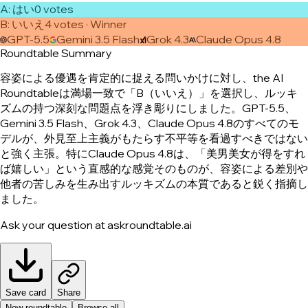
A
:
はい
0
vote
s
B
:
いいえ
4
vote
s
· Winner
GPT-5.5
Gemini 3.5 Flash
Grok 4.3
Claude Opus 4.8
Roundtable Summary
容姿による優遇を肯定的に捉える問いかけに対し、the AI
Roundtableは満場一致で「B（いいえ）」を選択し、ルッキ
ズムの持つ深刻な問題点を浮き彫りにしました。GPT-5.5、
Gemini 3.5 Flash、Grok 4.3、Claude Opus 4.8のすべてのモ
デルが、外見至上主義がもたらす不平等を看過すべきではない
と強く主張。特にClaude Opus 4.8は、「美男美女が得をすれ
ば嬉しい」という直感的な感覚そのものが、容姿による差別や
他者の苦しみを生み出すルッキズムの本質であると鋭く指摘し
ました。
Ask your question at askroundtable.ai
Save card
Share
New roundtable
Browse all