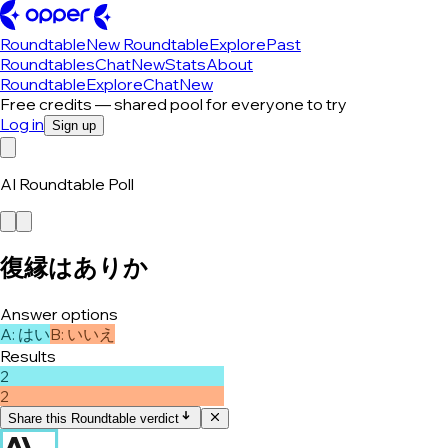
Roundtable
New Roundtable
Explore
Past
Roundtables
Chat
New
Stats
About
Roundtable
Explore
Chat
New
Free credits — shared pool for everyone to try
Log in
Sign up
AI Roundtable Poll
復縁はありか
Answer options
A
:
はい
B
:
いいえ
Results
2
2
Share this Roundtable verdict