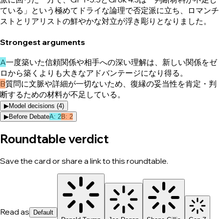
ている」という極めてドライな論理で否定派に立ち、ロマンチ
ストとリアリストの鮮やかな対立が浮き彫りとなりました。
Strongest arguments
A
一度築いた信頼関係や相手への深い理解は、新しい関係をゼ
ロから築くよりも大きなアドバンテージになり得る。
B
質問に文脈や詳細が一切ないため、復縁の妥当性を肯定・判
断するための材料が不足している。
▶
Model decisions (
4
)
▶
Before Debate
A
:
2
B
:
2
Roundtable verdict
Save the card or share a link to this roundtable.
Read as
Default