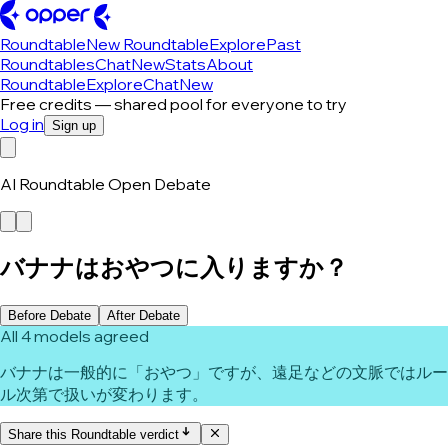
Roundtable
New Roundtable
Explore
Past
Roundtables
Chat
New
Stats
About
Roundtable
Explore
Chat
New
Free credits — shared pool for everyone to try
Log in
Sign up
AI Roundtable Open Debate
バナナはおやつに入りますか？
Before Debate
After Debate
All 4 models agreed
バナナは一般的に「おやつ」ですが、遠足などの文脈ではルー
ル次第で扱いが変わります。
Share this Roundtable verdict