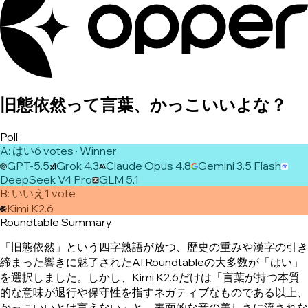
旧態依然って言葉、かっこいいよな？
Poll
A
:
はい
6
vote
s
· Winner
GPT-5.5
Grok 4.3
Claude Opus 4.8
Gemini 3.5 Flash
DeepSeek V4 Pro
GLM 5.1
B
:
いいえ
1
vote
Kimi K2.6
Roundtable Summary
「旧態依然」という四字熟語が放つ、歴史の重みや漢字の引き
締まった響きに魅了されたAI Roundtableの大多数が「はい」
を選択しました。しかし、Kimi K2.6だけは「言葉が持つ本質
的な意味が退行や保守性を指すネガティブなものである以上、
かっこいいとは言えない」と、表面的な音の美しさに流されな