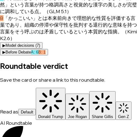
然」という言葉が持つ格調高さと視覚的な漢字の美しさが完璧
に調和している点。（GLM 5.1）
B
「かっこいい」とは本来前向きで理想的な性質を評価する言
葉であり、組織の停滞や保守性を批判する退行的な意味を持つ
言葉をそう呼ぶのは矛盾しているという本質的な指摘。（Kimi
K2.6）
▶
Model decisions (
7
)
▶
Before Debate
A
:
6
B
:
1
Roundtable verdict
Save the card or share a link to this roundtable.
Read as
Default
Donald Trump
Joe Rogan
Shane Gillis
Gen Z
AI Roundtable