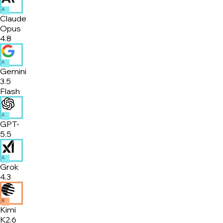
A
Claude
Opus
4.8
A
Gemini
3.5
Flash
A
GPT-
5.5
A
Grok
4.3
B
Kimi
K2.6