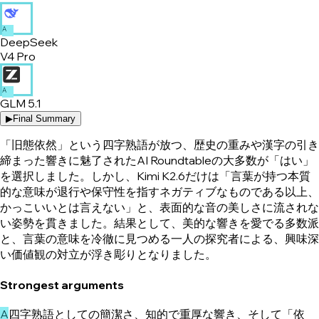
A
DeepSeek
V4 Pro
A
GLM 5.1
▶
Final Summary
「旧態依然」という四字熟語が放つ、歴史の重みや漢字の引き
締まった響きに魅了されたAI Roundtableの大多数が「はい」
を選択しました。しかし、Kimi K2.6だけは「言葉が持つ本質
的な意味が退行や保守性を指すネガティブなものである以上、
かっこいいとは言えない」と、表面的な音の美しさに流されな
い姿勢を貫きました。結果として、美的な響きを愛でる多数派
と、言葉の意味を冷徹に見つめる一人の探究者による、興味深
い価値観の対立が浮き彫りとなりました。
Strongest arguments
A
四字熟語としての簡潔さ、知的で重厚な響き、そして「依