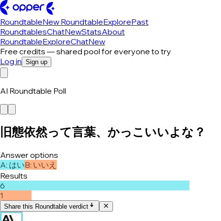
Roundtable
New Roundtable
Explore
Past
Roundtables
Chat
New
Stats
About
Roundtable
Explore
Chat
New
Free credits — shared pool for everyone to try
Log in
Sign up
AI Roundtable Poll
旧態依然って言葉、かっこいいよな？
Answer options
A
:
はい
B
:
いいえ
Results
6
1
Share this Roundtable verdict