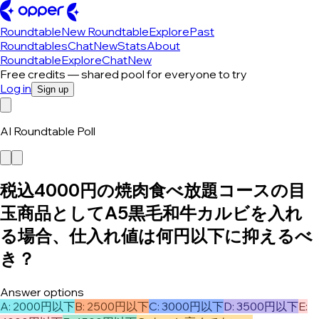
Roundtable
New Roundtable
Explore
Past
Roundtables
Chat
New
Stats
About
Roundtable
Explore
Chat
New
Free credits — shared pool for everyone to try
Log in
Sign up
AI Roundtable Poll
税込4000円の焼肉食べ放題コースの目
玉商品としてA5黒毛和牛カルビを入れ
る場合、仕入れ値は何円以下に抑えるべ
き？
Answer options
A
:
2000円以下
B
:
2500円以下
C
:
3000円以下
D
:
3500円以下
E
: