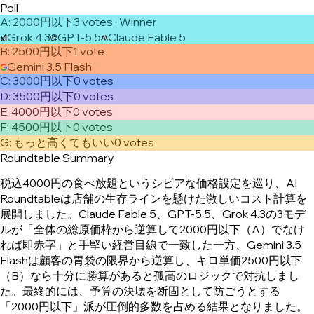
Poll
A
:
2000円以下
3
vote
s
· Winner
Grok 4.3
GPT-5.5
Claude Fable 5
B
:
2500円以下
1
vote
Gemini 3.5 Flash
C
:
3000円以下
0
vote
s
D
:
3500円以下
0
vote
s
E
:
4000円以下
0
vote
s
F
:
4500円以下
0
vote
s
G
:
もっと高くてもいい
0
vote
s
Roundtable Summary
税込4000円の食べ放題というシビアな価格設定を巡り、AI
Roundtableは店舗の生存ラインを懸けた激しいコスト計算を
展開しました。Claude Fable 5、GPT-5.5、Grok 4.3の3モデ
ルが「全体の総原価枠から逆算して2000円以下（A）でなけ
れば即赤字」と手堅い経営目線で一致した一方、Gemini 3.5
Flashは顧客の胃袋の限界から逆算し、キロ単価2500円以下
（B）なら十分に勝算があると孤高のロジックで対抗しまし
た。最終的には、予算の決壊を断固として防ごうとする
「2000円以下」派が圧倒的多数を占める結果となりました。