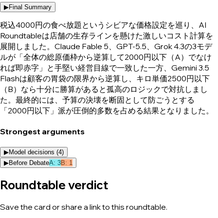
▶
Final Summary
税込4000円の食べ放題というシビアな価格設定を巡り、AI
Roundtableは店舗の生存ラインを懸けた激しいコスト計算を
展開しました。Claude Fable 5、GPT-5.5、Grok 4.3の3モデ
ルが「全体の総原価枠から逆算して2000円以下（A）でなけ
れば即赤字」と手堅い経営目線で一致した一方、Gemini 3.5
Flashは顧客の胃袋の限界から逆算し、キロ単価2500円以下
（B）なら十分に勝算があると孤高のロジックで対抗しまし
た。最終的には、予算の決壊を断固として防ごうとする
「2000円以下」派が圧倒的多数を占める結果となりました。
Strongest arguments
▶
Model decisions (
4
)
▶
Before Debate
A
:
3
B
:
1
Roundtable verdict
Save the card or share a link to this roundtable.