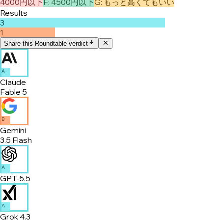
4000円以下
F
:
4500円以下
G
:
もっと高くてもいい
Results
3
1
Share this Roundtable verdict
A
Claude
Fable 5
B
Gemini
3.5 Flash
A
GPT-5.5
A
Grok 4.3