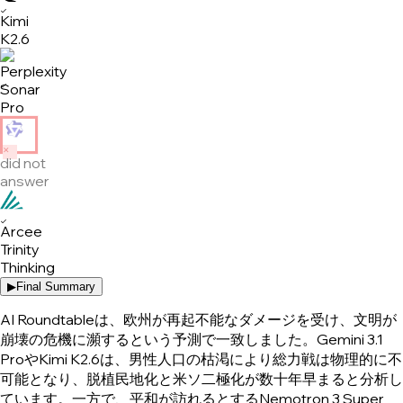
✓
Kimi
K2.6
✓
Sonar
Pro
✕
did not
answer
✓
Arcee
Trinity
Thinking
▶
Final Summary
AI Roundtableは、欧州が再起不能なダメージを受け、文明が
崩壊の危機に瀕するという予測で一致しました。Gemini 3.1
ProやKimi K2.6は、男性人口の枯渇により総力戦は物理的に不
可能となり、脱植民地化と米ソ二極化が数十年早まると分析し
ています。一方で、平和が訪れるとするNemotron 3 Super