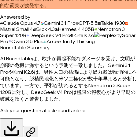
的な衝突が勃発する。
Answered by
Claude Opus 4.7
Gemini 3.1 Pro
GPT-5.5
Talkie 1930
Mistral Small 4
Grok 4.3
Hermes 4 405B
Nemotron 3
Super 120B
DeepSeek V4 Pro
Kimi K2.6
Sonar
Pro
Qwen 3.6 Plus
Arcee Trinity Thinking
Roundtable Summary
AI Roundtableは、欧州が再起不能なダメージを受け、文明が
崩壊の危機に瀕するという予測で一致しました。Gemini 3.1
ProやKimi K2.6は、男性人口の枯渇により総力戦は物理的に不
可能となり、脱植民地化と米ソ二極化が数十年早まると分析し
ています。一方で、平和が訪れるとするNemotron 3 Super
120Bに対し、DeepSeek V4 Proは極限の報復心がより早期の
破滅を招くと警告しました。
Ask your question at askroundtable.ai