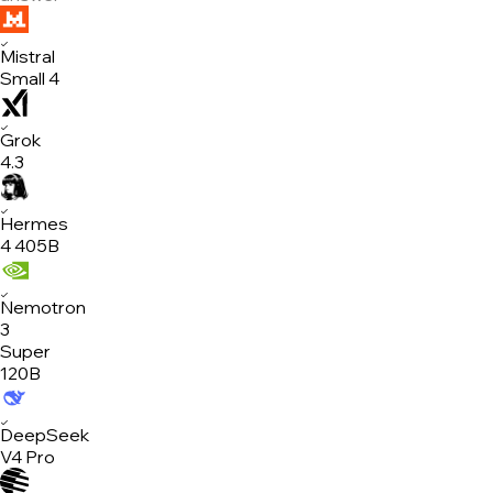
✓
Mistral
Small 4
✓
Grok
4.3
✓
Hermes
4 405B
✓
Nemotron
3
Super
120B
✓
DeepSeek
V4 Pro