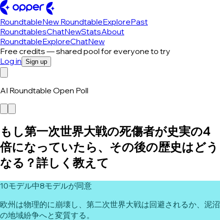
Roundtable
New Roundtable
Explore
Past
Roundtables
Chat
New
Stats
About
Roundtable
Explore
Chat
New
Free credits — shared pool for everyone to try
Log in
Sign up
AI Roundtable Open Poll
もし第一次世界大戦の死傷者が史実の4
倍になっていたら、その後の歴史はどう
なる？詳しく教えて
10モデル中8モデルが同意
欧州は物理的に崩壊し、第二次世界大戦は回避されるか、泥沼
の地域紛争へと変質する。