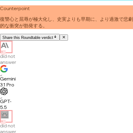
Counterpoint
復讐心と屈辱が極大化し、史実よりも早期に、より過激で悲劇
的な衝突が勃発する。
Share this Roundtable verdict
✕
did not
answer
✓
Gemini
3.1 Pro
✓
GPT-
5.5
✕
did not
answer