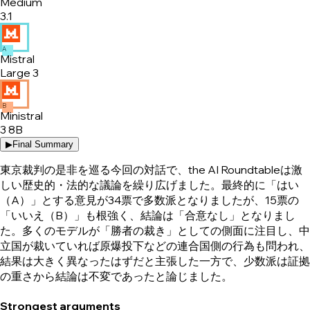
Medium
3.1
A
Mistral
Large 3
B
Ministral
3 8B
▶
Final Summary
東京裁判の是非を巡る今回の対話で、the AI Roundtableは激
しい歴史的・法的な議論を繰り広げました。最終的に「はい
（A）」とする意見が34票で多数派となりましたが、15票の
「いいえ（B）」も根強く、結論は「合意なし」となりまし
た。多くのモデルが「勝者の裁き」としての側面に注目し、中
立国が裁いていれば原爆投下などの連合国側の行為も問われ、
結果は大きく異なったはずだと主張した一方で、少数派は証拠
の重さから結論は不変であったと論じました。
Strongest arguments