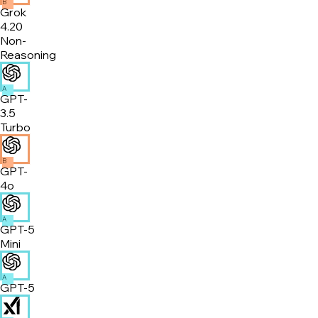
B
Grok
4.20
Non-
Reasoning
A
GPT-
3.5
Turbo
B
GPT-
4o
A
GPT-5
Mini
A
GPT-5