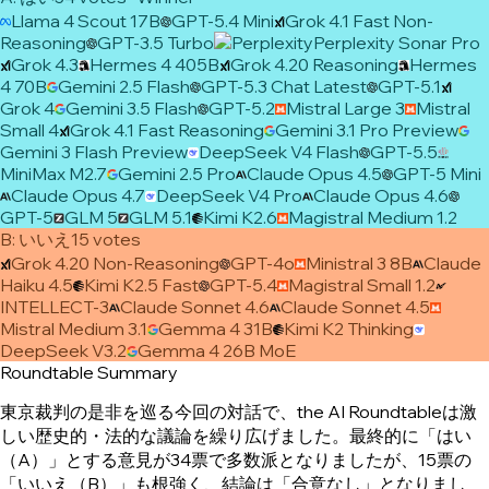
Llama 4 Scout 17B
GPT-5.4 Mini
Grok 4.1 Fast Non-
Reasoning
GPT-3.5 Turbo
Perplexity Sonar Pro
Grok 4.3
Hermes 4 405B
Grok 4.20 Reasoning
Hermes
4 70B
Gemini 2.5 Flash
GPT-5.3 Chat Latest
GPT-5.1
Grok 4
Gemini 3.5 Flash
GPT-5.2
Mistral Large 3
Mistral
Small 4
Grok 4.1 Fast Reasoning
Gemini 3.1 Pro Preview
Gemini 3 Flash Preview
DeepSeek V4 Flash
GPT-5.5
MiniMax M2.7
Gemini 2.5 Pro
Claude Opus 4.5
GPT-5 Mini
Claude Opus 4.7
DeepSeek V4 Pro
Claude Opus 4.6
GPT-5
GLM 5
GLM 5.1
Kimi K2.6
Magistral Medium 1.2
B
:
いいえ
15
vote
s
Grok 4.20 Non-Reasoning
GPT-4o
Ministral 3 8B
Claude
Haiku 4.5
Kimi K2.5 Fast
GPT-5.4
Magistral Small 1.2
INTELLECT-3
Claude Sonnet 4.6
Claude Sonnet 4.5
Mistral Medium 3.1
Gemma 4 31B
Kimi K2 Thinking
DeepSeek V3.2
Gemma 4 26B MoE
Roundtable Summary
東京裁判の是非を巡る今回の対話で、the AI Roundtableは激
しい歴史的・法的な議論を繰り広げました。最終的に「はい
（A）」とする意見が34票で多数派となりましたが、15票の
「いいえ（B）」も根強く、結論は「合意なし」となりまし