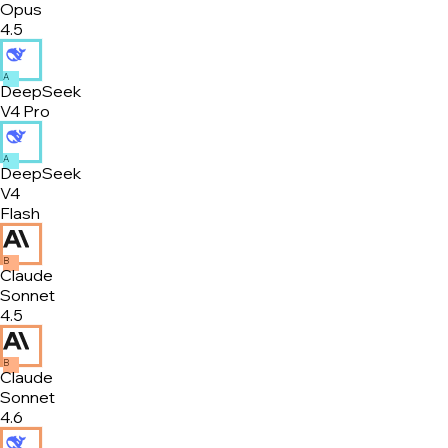
Opus
4.5
A
DeepSeek
V4 Pro
A
DeepSeek
V4
Flash
B
Claude
Sonnet
4.5
B
Claude
Sonnet
4.6