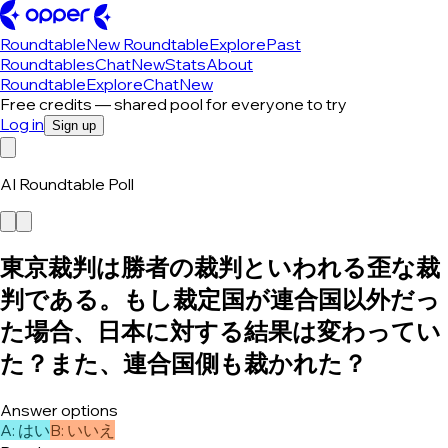
Roundtable
New Roundtable
Explore
Past
Roundtables
Chat
New
Stats
About
Roundtable
Explore
Chat
New
Free credits — shared pool for everyone to try
Log in
Sign up
AI Roundtable Poll
東京裁判は勝者の裁判といわれる歪な裁
判である。もし裁定国が連合国以外だっ
た場合、日本に対する結果は変わってい
た？また、連合国側も裁かれた？
Answer options
A
:
はい
B
:
いいえ