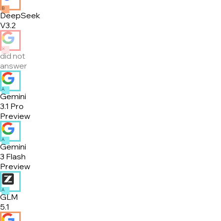
B
DeepSeek
V3.2
✕
did not
answer
A
Gemini
3.1 Pro
Preview
A
Gemini
3 Flash
Preview
A
GLM
5.1