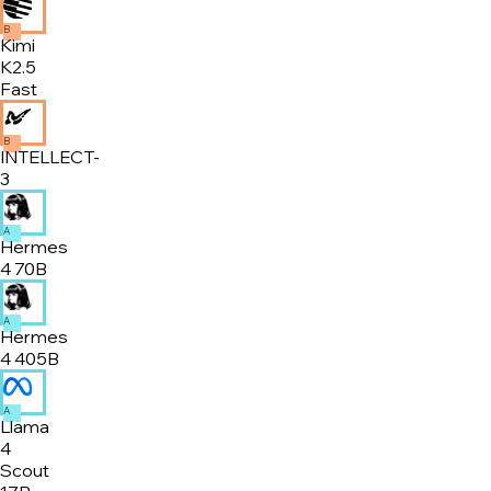
B
Kimi
K2.5
Fast
B
INTELLECT-
3
A
Hermes
4 70B
A
Hermes
4 405B
A
Llama
4
Scout