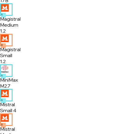
17B
A
Magistral
Medium
1.2
B
Magistral
Small
1.2
A
MiniMax
M2.7
A
Mistral
Small 4
B
Mistral