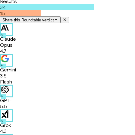
Results
34
15
Share this Roundtable verdict
A
Claude
Opus
4.7
A
Gemini
3.5
Flash
A
GPT-
5.5
A
Grok
4.3