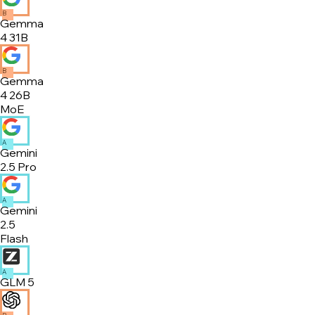
B
Gemma
4 31B
B
Gemma
4 26B
MoE
A
Gemini
2.5 Pro
A
Gemini
2.5
Flash
A
GLM 5