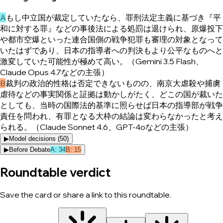
A
もし中立国が裁定していたなら、罪刑法定主義に基づき『平
和に対する罪』などの事後法による処罰は退けられ、原爆投下
や都市空爆といった連合国側の戦争犯罪も審理の対象となって
いたはずであり、日本の指導者への判決もより公平なものへと
激変していた可能性が極めて高い。（Gemini 3.5 Flash、
Claude Opus 4.7などの主張）
B
裁判の政治的性格は否定できないものの、南京大虐殺や捕虜
虐待などの事実関係と証拠は動かしがたく、どこの国が裁いた
としても、当時の国際法的基準に照らせば日本の指導部が戦争
責任を問われ、有罪となる大枠の結論は変わらなかったと考え
られる。（Claude Sonnet 4.6、GPT-4oなどの主張）
▶
Model decisions (
50
)
▶
Before Debate
A
:
34
B
:
15
Roundtable verdict
Save the card or share a link to this roundtable.