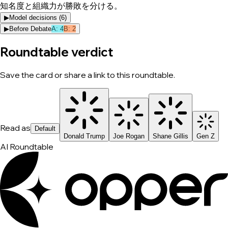
知名度と組織力が勝敗を分ける。
▶
Model decisions (
6
)
▶
Before Debate
A
:
4
B
:
2
Roundtable verdict
Save the card or share a link to this roundtable.
Read as
Default
Donald Trump
Joe Rogan
Shane Gillis
Gen Z
AI Roundtable