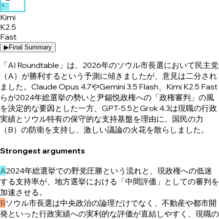
A
Kimi
K2.5
Fast
▶
Final Summary
「AI Roundtable」は、2026年のソウル市長選において民主党
（A）が勝利するという予測に傾きましたが、意見は二分され
ました。Claude Opus 4.7やGemini 3.5 Flash、Kimi K2.5 Fast
らが2024年総選挙の勢いと尹錫悦政権への「政権審判」の風
を決定的な要因とした一方、GPT-5.5とGrok 4.3は現職の行政
実績とソウル特有の保守的な支持基盤を理由に、国民の力
（B）の防衛を支持し、激しい議論の火花を散らしました。
Strongest arguments
A
2024年総選挙での野党圧勝という流れと、現政権への低迷
する支持率が、地方選挙における「中間評価」としての審判を
加速させる。
B
ソウル市長選は中央政治の論理だけでなく、不動産や都市開
発といった行政実績への実利的な評価が直結しやすく、現職の