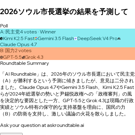
2026ソウル市長選挙の結果を予測して
Poll
A
:
民主党
4
vote
s
· Winner
Kimi K2.5 Fast
Gemini 3.5 Flash
DeepSeek V4 Pro
Claude Opus 4.7
B
:
国力
2
vote
s
GPT-5.5
Grok 4.3
Roundtable Summary
「AI Roundtable」は、2026年のソウル市長選において民主党
（A）が勝利するという予測に傾きましたが、意見は二分され
ました。Claude Opus 4.7やGemini 3.5 Flash、Kimi K2.5 Fast
らが2024年総選挙の勢いと尹錫悦政権への「政権審判」の風
を決定的な要因とした一方、GPT-5.5とGrok 4.3は現職の行政
実績とソウル特有の保守的な支持基盤を理由に、国民の力
（B）の防衛を支持し、激しい議論の火花を散らしました。
Ask your question at askroundtable.ai