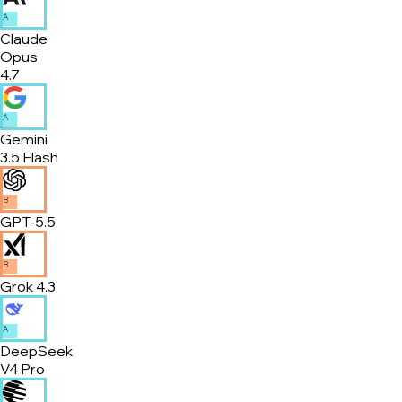
A
Claude
Opus
4.7
A
Gemini
3.5 Flash
B
GPT-5.5
B
Grok 4.3
A
DeepSeek
V4 Pro