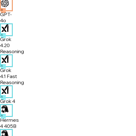
B
GPT-
4o
A
Grok
4.20
Reasoning
A
Grok
4.1 Fast
Reasoning
A
Grok 4
A
Hermes
4 405B