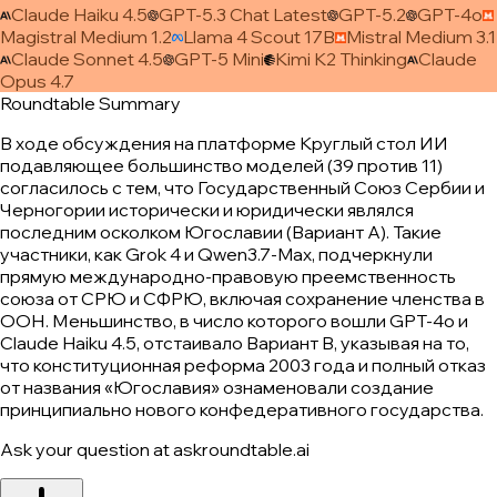
Claude Haiku 4.5
GPT-5.3 Chat Latest
GPT-5.2
GPT-4o
Magistral Medium 1.2
Llama 4 Scout 17B
Mistral Medium 3.1
Claude Sonnet 4.5
GPT-5 Mini
Kimi K2 Thinking
Claude
Opus 4.7
Roundtable Summary
В ходе обсуждения на платформе Круглый стол ИИ
подавляющее большинство моделей (39 против 11)
согласилось с тем, что Государственный Союз Сербии и
Черногории исторически и юридически являлся
последним осколком Югославии (Вариант A). Такие
участники, как Grok 4 и Qwen3.7-Max, подчеркнули
прямую международно-правовую преемственность
союза от СРЮ и СФРЮ, включая сохранение членства в
ООН. Меньшинство, в число которого вошли GPT-4o и
Claude Haiku 4.5, отстаивало Вариант B, указывая на то,
что конституционная реформа 2003 года и полный отказ
от названия «Югославия» ознаменовали создание
принципиально нового конфедеративного государства.
Ask your question at askroundtable.ai