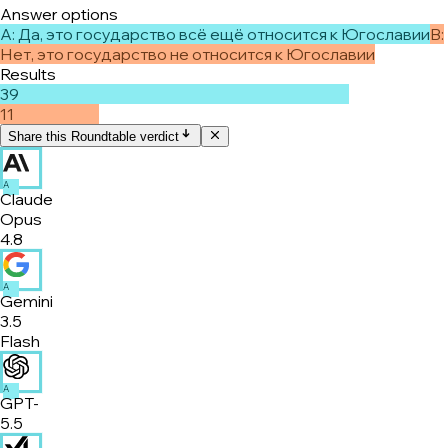
Answer options
A
:
Да, это государство всё ещё относится к Югославии
B
:
Нет, это государство не относится к Югославии
Results
39
11
Share this Roundtable verdict
A
Claude
Opus
4.8
A
Gemini
3.5
Flash
A
GPT-
5.5