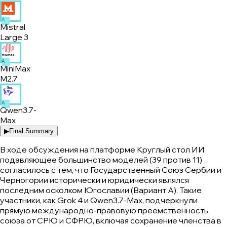
A
Mistral
Large 3
A
MiniMax
M2.7
A
Qwen3.7-
Max
▶
Final Summary
В ходе обсуждения на платформе Круглый стол ИИ
подавляющее большинство моделей (39 против 11)
согласилось с тем, что Государственный Союз Сербии и
Черногории исторически и юридически являлся
последним осколком Югославии (Вариант A). Такие
участники, как Grok 4 и Qwen3.7-Max, подчеркнули
прямую международно-правовую преемственность
союза от СРЮ и СФРЮ, включая сохранение членства в