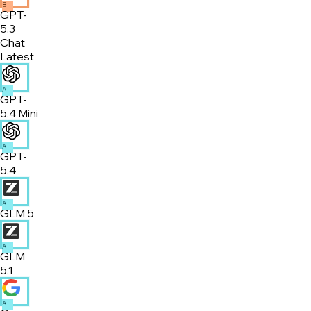
B
GPT-
5.3
Chat
Latest
A
GPT-
5.4 Mini
A
GPT-
5.4
A
GLM 5
A
GLM
5.1
A