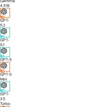
Gemma
4 31B
B
GPT-
5.2
A
GPT-
5.1
A
GPT-5
B
GPT-5
Mini
A
GPT-
3.5
Turbo