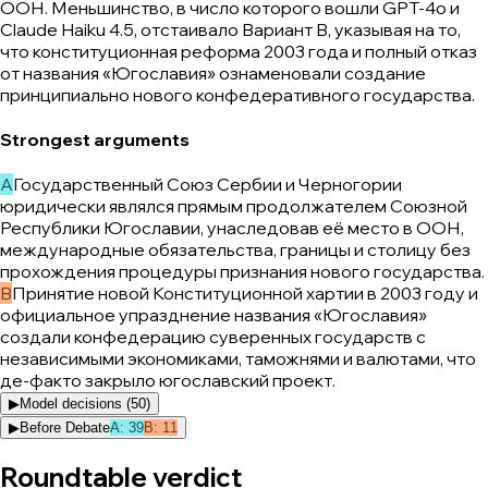
ООН. Меньшинство, в число которого вошли GPT-4o и
Claude Haiku 4.5, отстаивало Вариант B, указывая на то,
что конституционная реформа 2003 года и полный отказ
от названия «Югославия» ознаменовали создание
принципиально нового конфедеративного государства.
Strongest arguments
A
Государственный Союз Сербии и Черногории
юридически являлся прямым продолжателем Союзной
Республики Югославии, унаследовав её место в ООН,
международные обязательства, границы и столицу без
прохождения процедуры признания нового государства.
B
Принятие новой Конституционной хартии в 2003 году и
официальное упразднение названия «Югославия»
создали конфедерацию суверенных государств с
независимыми экономиками, таможнями и валютами, что
де-факто закрыло югославский проект.
▶
Model decisions (
50
)
▶
Before Debate
A
:
39
B
:
11
Roundtable verdict