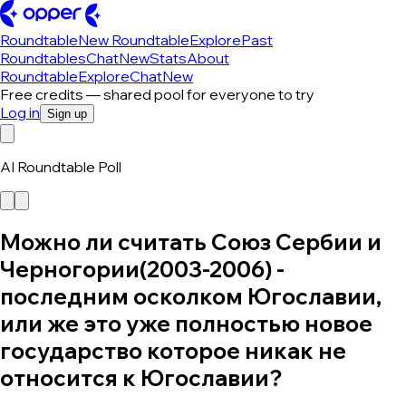
Roundtable
New Roundtable
Explore
Past
Roundtables
Chat
New
Stats
About
Roundtable
Explore
Chat
New
Free credits — shared pool for everyone to try
Log in
Sign up
AI Roundtable Poll
Можно ли считать Союз Сербии и
Черногории(2003-2006) -
последним осколком Югославии,
или же это уже полностью новое
государство которое никак не
относится к Югославии?