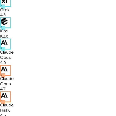
A
Grok
4.3
A
Kimi
K2.6
A
Claude
Opus
4.6
B
Claude
Opus
4.7
B
Claude
Haiku
4.5