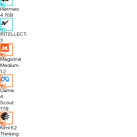
A
Hermes
4 70B
A
INTELLECT-
3
B
Magistral
Medium
1.2
B
Llama
4
Scout
17B
B
Kimi K2
Thinking