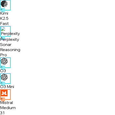
A
Kimi
K2.5
Fast
A
Perplexity
Sonar
Reasoning
Pro
A
O3
A
O3 Mini
B
Mistral
Medium
3.1