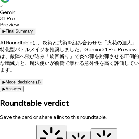
✓
Gemini
3.1 Pro
Preview
▶
Final Summary
AI Roundtableは、炎術と武術を組み合わせた「火花の達人」
特化型バトルメイジを推奨しました。Gemini 3.1 Pro Preview
は、敵陣へ飛び込み「旋回斬り」で炎の弾を跳弾させる圧倒的
な殲滅力と、魔法使いが前衛で暴れる意外性を高く評価してい
ます。
▶
Model decisions (
1
)
▶
Answers
Roundtable verdict
Save the card or share a link to this roundtable.