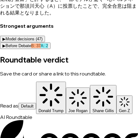
ションで那須川天心（A）に投票したことで、完全合意は阻ま
れる結果となりました。
Strongest arguments
▶
Model decisions (
47
)
▶
Before Debate
B
:
37
A
:
2
Roundtable verdict
Save the card or share a link to this roundtable.
Read as
Default
Donald Trump
Joe Rogan
Shane Gillis
Gen Z
AI Roundtable