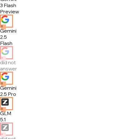
3 Flash
Preview
B
Gemini
2.5
Flash
✕
did not
answer
B
Gemini
2.5 Pro
B
GLM
5.1
✕
did not