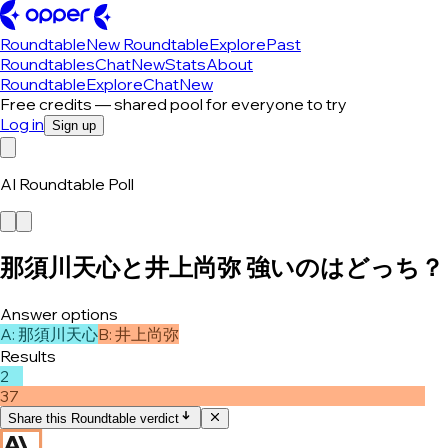
Roundtable
New Roundtable
Explore
Past
Roundtables
Chat
New
Stats
About
Roundtable
Explore
Chat
New
Free credits — shared pool for everyone to try
Log in
Sign up
AI Roundtable Poll
那須川天心と井上尚弥 強いのはどっち？
Answer options
A
:
那須川天心
B
:
井上尚弥
Results
2
37
Share this Roundtable verdict