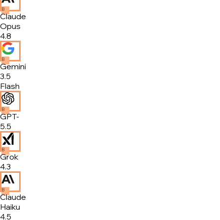
B
Claude
Opus
4.8
B
Gemini
3.5
Flash
B
GPT-
5.5
B
Grok
4.3
B
Claude
Haiku
4.5