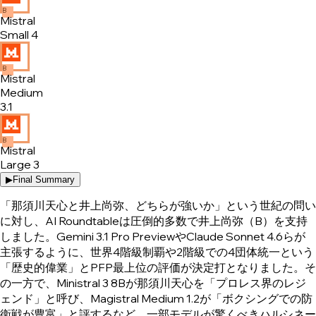
B
Mistral
Small 4
B
Mistral
Medium
3.1
B
Mistral
Large 3
▶
Final Summary
「那須川天心と井上尚弥、どちらが強いか」という世紀の問い
に対し、AI Roundtableは圧倒的多数で井上尚弥（B）を支持
しました。Gemini 3.1 Pro PreviewやClaude Sonnet 4.6らが
主張するように、世界4階級制覇や2階級での4団体統一という
「歴史的偉業」とPFP最上位の評価が決定打となりました。そ
の一方で、Ministral 3 8Bが那須川天心を「プロレス界のレジ
ェンド」と呼び、Magistral Medium 1.2が「ボクシングでの防
衛戦が豊富」と評するなど、一部モデルが驚くべきハルシネー