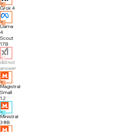
B
Grok 4
B
Llama
4
Scout
17B
✕
did not
answer
B
Magistral
Small
1.2
A
Ministral
3 8B