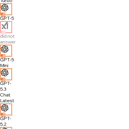
Turbo
B
GPT-5
✕
did not
answer
B
GPT-5
Mini
B
GPT-
5.3
Chat
Latest
B
GPT-
5.2