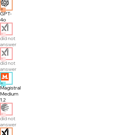
B
GPT-
4o
✕
did not
answer
✕
did not
answer
A
Magistral
Medium
1.2
✕
did not
answer