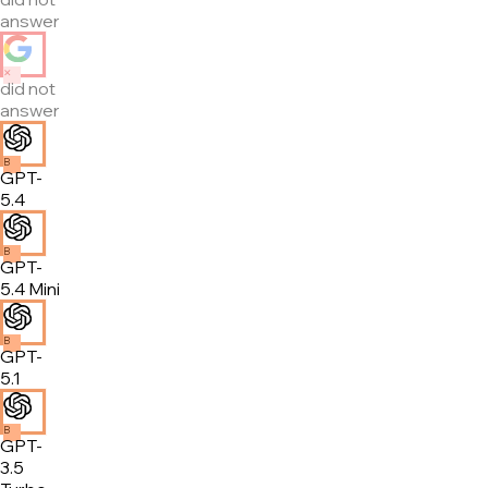
answer
✕
did not
answer
B
GPT-
5.4
B
GPT-
5.4 Mini
B
GPT-
5.1
B
GPT-
3.5