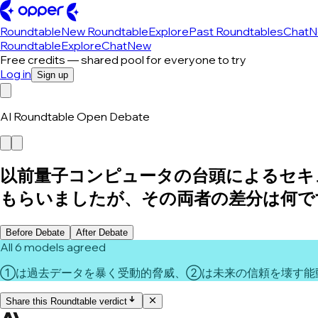
Roundtable
New Roundtable
Explore
Past Roundtables
Chat
N
Roundtable
Explore
Chat
New
Free credits — shared pool for everyone to try
Log in
Sign up
AI Roundtable Open Debate
以前量子コンピュータの台頭によるセキ
もらいましたが、その両者の差分は何で
Before Debate
After Debate
All 6 models agreed
①は過去データを暴く受動的脅威、②は未来の信頼を壊す能
Share this Roundtable verdict