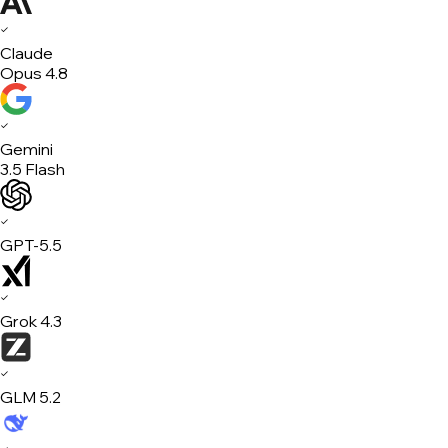
✓
Claude
Opus 4.8
✓
Gemini
3.5 Flash
✓
GPT-5.5
✓
Grok 4.3
✓
GLM 5.2