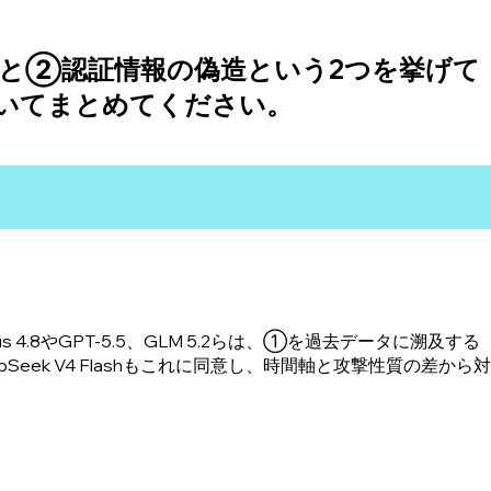
と②認証情報の偽造という2つを挙げて
いてまとめてください。
4.8やGPT-5.5、GLM 5.2らは、①を過去データに溯及する
pSeek V4 Flashもこれに同意し、時間軸と攻撃性質の差から対