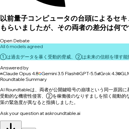
以前量子コンピュータの台頭によるセキ
もらいましたが、その両者の差分は何で
Open Debate
All 6 models agreed
①は過去データを暴く受動的脅威、②は未来の信頼を壊す能
Answered by
Claude Opus 4.8
Gemini 3.5 Flash
GPT-5.5
Grok 4.3
GLM
Roundtable Summary
AI Roundtableは、両者が公開鍵暗号の崩壊という同一原因に
受動的な機密性侵害、②を稼働後のなりすましを招く能動的な認証偽造と整
策の緊急度が異なると指摘しました。
Ask your question at askroundtable.ai