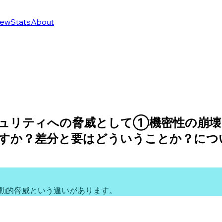
ew
Stats
About
ュリティへの脅威として①機密性の崩壊
すか？差分と要はどういうことか？につ
動的脅威という違いがあります。