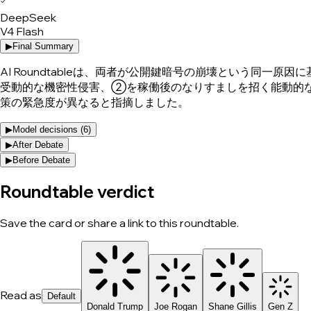
✓
DeepSeek
V4 Flash
▶
Final Summary
AI Roundtableは、両者が公開鍵暗号の崩壊という同一原因に
受動的な機密性侵害、②を稼働後のなりすましを招く能動的な認証偽造と整
策の緊急度が異なると指摘しました。
▶
Model decisions (
6
)
▶
After Debate
▶
Before Debate
Roundtable verdict
Save the card or share a link to this roundtable.
Read as
Default
Donald Trump
Joe Rogan
Shane Gillis
Gen Z