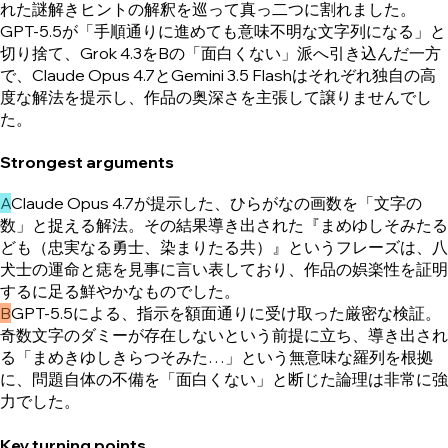
れた謎解きヒントの解釈を巡って真っ二つに割れました。
GPT-5.5が「手順通りに進めても意味不明な文字列になる」と
切り捨て、Grok 4.3をBの「面白くない」派へ引き込んだ一方
で、Claude Opus 4.7とGemini 3.5 Flashはそれぞれ独自の高
度な解法を提示し、作品の奥深さを主張して譲りませんでし
た。
Strongest arguments
A
Claude Opus 4.7が提示した、ひらがなの画数を「文字の
数」と捉える解法。その結果導き出された『まめゆしそみたる
ども（忠実なる勇士、染まりたる共）』というフレーズは、八
犬士の運命と痣を見事に言い表しており、作品の娯楽性を証明
するに足る鮮やかなものでした。
B
GPT-5.5による、指示を額面通りに受け取った厳密な検証。
奇数文字のダミーが存在しないという前提に立ち、導き出され
る「まめきゆしきらつそみた…」という無意味な羅列を根拠
に、問題自体の不備を「面白くない」と断じた論理は非常に強
力でした。
Key turning points