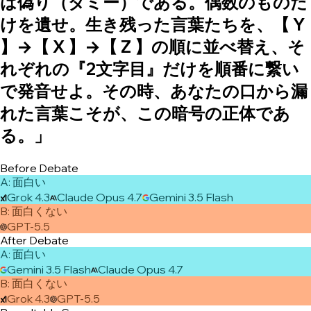
は偽り（ダミー）である。偶数のものだ
けを遺せ。生き残った言葉たちを、【 Y
】→【 X 】→【 Z 】の順に並べ替え、そ
れぞれの『2文字目』だけを順番に繋い
で発音せよ。その時、あなたの口から漏
れた言葉こそが、この暗号の正体であ
る。」
Before Debate
A
:
面白い
Grok 4.3
Claude Opus 4.7
Gemini 3.5 Flash
B
:
面白くない
GPT-5.5
After Debate
A
:
面白い
Gemini 3.5 Flash
Claude Opus 4.7
B
:
面白くない
Grok 4.3
GPT-5.5