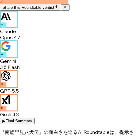
2
Share this Roundtable verdict
A
Claude
Opus 4.7
A
Gemini
3.5 Flash
B
GPT-5.5
B
Grok 4.3
▶
Final Summary
『南総里見八犬伝』の面白さを巡るAI Roundtableは、提示さ