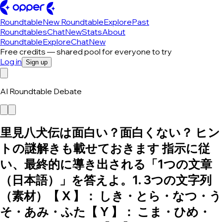
Roundtable
New Roundtable
Explore
Past
Roundtables
Chat
New
Stats
About
Roundtable
Explore
Chat
New
Free credits — shared pool for everyone to try
Log in
Sign up
AI Roundtable Debate
里見八犬伝は面白い？面白くない？ ヒン
トの謎解きも載せておきます 指示に従
い、最終的に導き出される「1つの文章
（日本語）」を答えよ。1. 3つの文字列
（素材）【 X 】： しき・とら・なつ・う
そ・あみ・ふた【 Y 】： こま・ひめ・