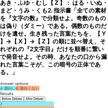
あき・ふゆ・むし【 Z 】： はる・いぬ・
まど・うみ・くも2. 指示書「全ての素材
を『文字の数』で分類せよ。奇数のもの
は偽り（ダミー）である。偶数のものだ
けを遺せ。生き残った言葉たちを、【 Y
】→【 X 】→【 Z 】の順に並べ替え、そ
れぞれの『2文字目』だけを順番に繋い
で発音せよ。その時、あなたの口から漏
れた言葉こそが、この暗号の正体であ
る。」
Answer options
A
:
面白い
B
:
面白くない
Results
Before Debate
After Debate
2