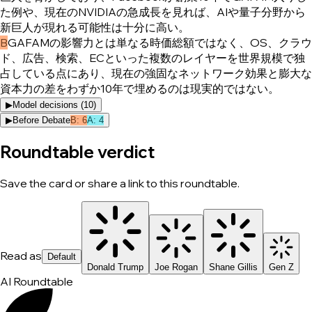
た例や、現在のNVIDIAの急成長を見れば、AIや量子分野から
新巨人が現れる可能性は十分に高い。
B
GAFAMの影響力とは単なる時価総額ではなく、OS、クラウ
ド、広告、検索、ECといった複数のレイヤーを世界規模で独
占している点にあり、現在の強固なネットワーク効果と膨大な
資本力の差をわずか10年で埋めるのは現実的ではない。
▶
Model decisions (
10
)
▶
Before Debate
B
:
6
A
:
4
Roundtable verdict
Save the card or share a link to this roundtable.
Read as
Default
Donald Trump
Joe Rogan
Shane Gillis
Gen Z
AI Roundtable