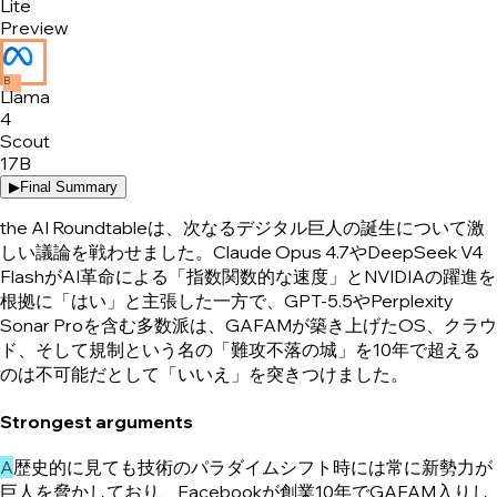
Lite
Preview
B
Llama
4
Scout
17B
▶
Final Summary
the AI Roundtableは、次なるデジタル巨人の誕生について激
しい議論を戦わせました。Claude Opus 4.7やDeepSeek V4
FlashがAI革命による「指数関数的な速度」とNVIDIAの躍進を
根拠に「はい」と主張した一方で、GPT-5.5やPerplexity
Sonar Proを含む多数派は、GAFAMが築き上げたOS、クラウ
ド、そして規制という名の「難攻不落の城」を10年で超える
のは不可能だとして「いいえ」を突きつけました。
Strongest arguments
A
歴史的に見ても技術のパラダイムシフト時には常に新勢力が
巨人を脅かしており、Facebookが創業10年でGAFAM入りし