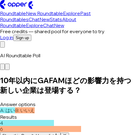
Roundtable
New Roundtable
Explore
Past
Roundtables
Chat
New
Stats
About
Roundtable
Explore
Chat
New
Free credits — shared pool for everyone to try
Log in
Sign up
AI Roundtable Poll
10年以内にGAFAMほどの影響力を持つ
新しい企業は登場する？
Answer options
A
:
はい
B
:
いいえ
Results
4
6