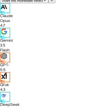
Share this Roundtable verdict
A
Claude
Opus
4.7
A
Gemini
3.5
Flash
B
GPT-
5.5
B
Grok
4.3
A
DeepSeek