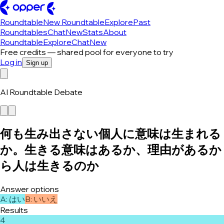
Roundtable
New Roundtable
Explore
Past
Roundtables
Chat
New
Stats
About
Roundtable
Explore
Chat
New
Free credits — shared pool for everyone to try
Log in
Sign up
AI Roundtable Debate
何も生み出さない個人に意味は生まれる
か。生きる意味はあるか、理由があるか
ら人は生きるのか
Answer options
A
:
はい
B
:
いいえ
Results
4