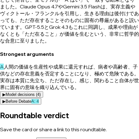
ました。Claude Opus 4.7やGemini 3.5 Flashは、実存主義や
ヴィクトール・フランクルを引用し、生きる理由は後付けであ
っても、ただ存在することそのものに固有の尊厳があると説い
ています。GPT-5.5とGrok 4.3もこれに同調し、成果や理由が
なくとも「ただ在ること」が価値を生むという、非常に哲学的
な合意に至りました。
Strongest arguments
A
人間の価値を生産性や成果に還元すれば、病者や高齢者、子
供などの存在意義を否定することになり、極めて危険である。
実存は本質に先立ち、ただ存在し、感じ、関わること自体が世
界に固有の意味を織り込んでいる。
▶
Model decisions (
4
)
▶
Before Debate
A
:
4
Roundtable verdict
Save the card or share a link to this roundtable.