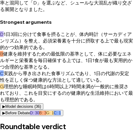
率と混同して「D」を選ぶなど、シュールな大混乱が織り交ざ
る展開となりました。
Strongest arguments
D
1日3回に分けて食事を摂ることが、体内時計（サーカディア
ンリズム）を整え、必須栄養素を十分に摂取する上で最も現実
的かつ効果的である。
B
健康を維持するための最低限の基準として、体に必要なエネ
ルギーと栄養素を毎日確保する上では、1日1食が最も実用的か
つ合理的な基準となる。
C
実践から導き出された食事リズムであり、1日の代謝の安定
性を正しく保つ健康的な方法として適している。
G
理想的な睡眠時間は6時間以上7時間未満が一般的に推奨さ
れており、これを目安にするのが健康的な生活維持において最
も理想的である。
▶
Model decisions (
36
)
▶
Before Debate
D
:
30
B
:
3
G
:
1
C
:
1
Roundtable verdict