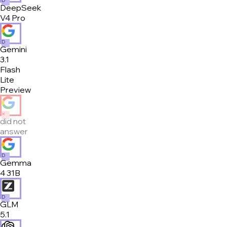
D
DeepSeek
V4 Pro
D
Gemini
3.1
Flash
Lite
Preview
✕
did not
answer
D
Gemma
4 31B
D
GLM
5.1