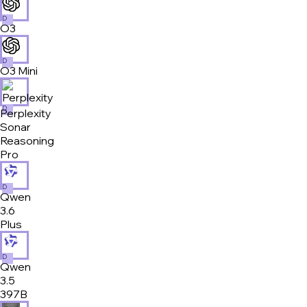
D
O3
D
O3 Mini
D
Perplexity
Sonar
Reasoning
Pro
D
Qwen
3.6
Plus
D
Qwen
3.5
397B