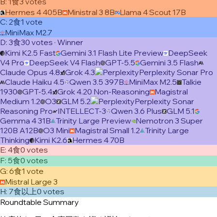
B
:
1食
3
vote
s
Hermes 4 405B
Ministral 3 8B
Llama 4 Scout 17B
C
:
2食
1
vote
MiniMax M2.7
D
:
3食
30
vote
s
· Winner
Kimi K2.5 Fast
Gemini 3.1 Flash Lite Preview
DeepSeek
V4 Pro
DeepSeek V4 Flash
GPT-5.5
Gemini 3.5 Flash
Claude Opus 4.8
Grok 4.3
Perplexity Sonar Pro
Claude Haiku 4.5
Qwen 3.5 397B
MiniMax M2.5
Talkie
1930
GPT-5.4
Grok 4.20 Non-Reasoning
Magistral
Medium 1.2
O3
GLM 5.2
Perplexity Sonar
Reasoning Pro
INTELLECT-3
Qwen 3.6 Plus
GLM 5.1
Gemma 4 31B
Trinity Large Preview
Nemotron 3 Super
120B A12B
O3 Mini
Magistral Small 1.2
Trinity Large
Thinking
Kimi K2.6
Hermes 4 70B
E
:
4食
0
vote
s
F
:
5食
0
vote
s
G
:
6食
1
vote
Mistral Large 3
H
:
7食以上
0
vote
s
Roundtable Summary