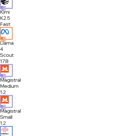
D
Kimi
K2.5
Fast
B
Llama
4
Scout
17B
D
Magistral
Medium
1.2
D
Magistral
Small
1.2