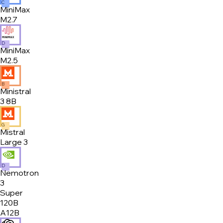
C
MiniMax
M2.7
D
MiniMax
M2.5
B
Ministral
3 8B
G
Mistral
Large 3
D
Nemotron
3
Super
120B
A12B