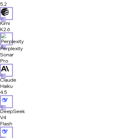
5.2
D
Kimi
K2.6
D
Perplexity
Sonar
Pro
D
Claude
Haiku
4.5
D
DeepSeek
V4
Flash