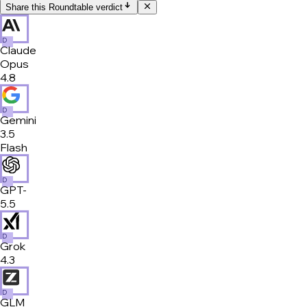
Share this Roundtable verdict
D
Claude
Opus
4.8
D
Gemini
3.5
Flash
D
GPT-
5.5
D
Grok
4.3
D
GLM