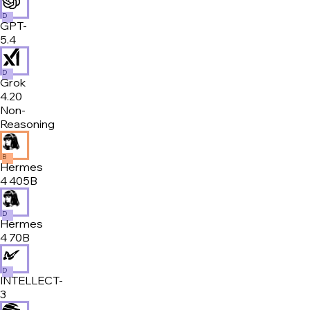
D
GPT-
5.4
D
Grok
4.20
Non-
Reasoning
B
Hermes
4 405B
D
Hermes
4 70B
D
INTELLECT-
3