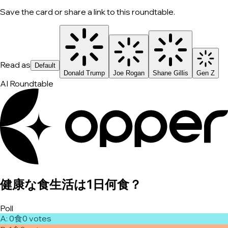
Save the card or share a link to this roundtable.
Read as
Default
Donald Trump
Joe Rogan
Shane Gillis
Gen Z
AI Roundtable
健康な食生活は1日何食？
Poll
A
:
0食
0
vote
s