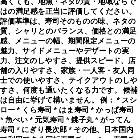
高くても、地魚・ネタの質・地域ならで
はの満足感を正当に評価してください。
評価基準は、寿司そのものの味、ネタの
質、シャリとのバランス、価格との満足
感、メニューの幅、期間限定メニューの
魅力、サイドメニューやデザートの実
力、注文のしやすさ、提供スピード、店
舗の入りやすさ、家族・一人客・友人同
士での使いやすさ、テイクアウトのしや
すさ、何度も通いたくなる力です。 候補
は自由に挙げて構いません。 例： * スシ
ロー * くら寿司 * はま寿司 * かっぱ寿司
* 魚べい * 元気寿司 * 銚子丸 * がってん
寿司 * にぎり長次郎 * その他、日本国内