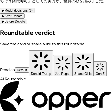
ちそう回転寿司」としての実力が、全員の心を掴みました。
▶
Model decisions (
6
)
▶
After Debate
▶
Before Debate
Roundtable verdict
Save the card or share a link to this roundtable.
Read as
Default
Donald Trump
Joe Rogan
Shane Gillis
Gen Z
AI Roundtable