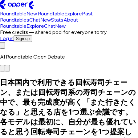
Roundtable
New Roundtable
Explore
Past
Roundtables
Chat
New
Stats
About
Roundtable
Explore
Chat
New
Free credits — shared pool for everyone to try
Log in
Sign up
AI Roundtable Open Debate
日本国内で利用できる回転寿司チェー
ン、または回転寿司系の寿司チェーンの
中で、最も完成度が高く「また行きたく
なる」と思える店を1つ選ぶ会議です。
各モデルは最初に、自分が最も優れてい
ると思う回転寿司チェーンを1つ提案し