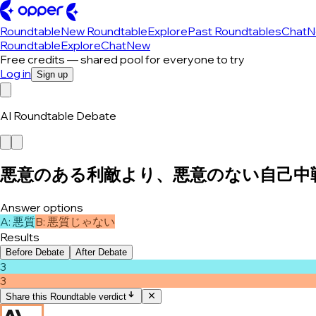
Roundtable
New Roundtable
Explore
Past Roundtables
Chat
N
Roundtable
Explore
Chat
New
Free credits — shared pool for everyone to try
Log in
Sign up
AI Roundtable Debate
悪意のある利敵より、悪意のない自己中
Answer options
A
:
悪質
B
:
悪質じゃない
Results
Before Debate
After Debate
3
3
Share this Roundtable verdict