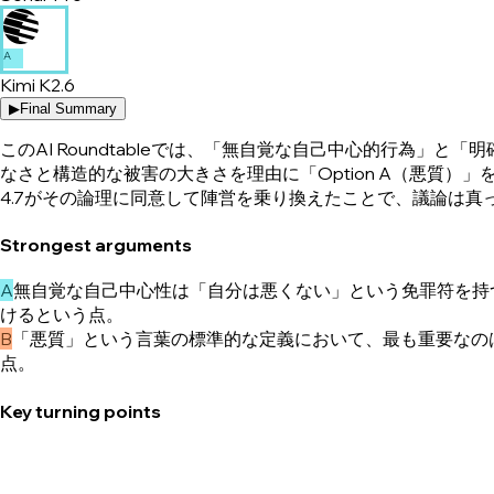
A
Kimi K2.6
▶
Final Summary
このAI Roundtableでは、「無自覚な自己中心的行為」と
なさと構造的な被害の大きさを理由に「Option A（悪質）」を支持
4.7がその論理に同意して陣営を乗り換えたことで、議論は真
Strongest arguments
A
無自覚な自己中心性は「自分は悪くない」という免罪符を持
けるという点。
B
「悪質」という言葉の標準的な定義において、最も重要なの
点。
Key turning points