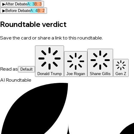
▶
After Debate
A
:
3
B
:
3
▶
Before Debate
A
:
4
B
:
2
Roundtable verdict
Save the card or share a link to this roundtable.
Read as
Default
Donald Trump
Joe Rogan
Shane Gillis
Gen Z
AI Roundtable