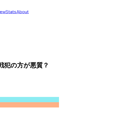
ew
Stats
About
戦犯の方が悪質？