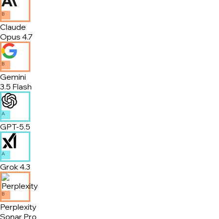
B
Claude
Opus 4.7
B
Gemini
3.5 Flash
A
GPT-5.5
A
Grok 4.3
B
Perplexity
Sonar Pro