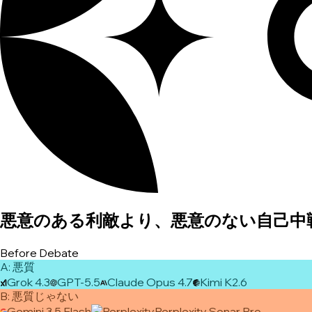
悪意のある利敵より、悪意のない自己中
Before Debate
A
:
悪質
Grok 4.3
GPT-5.5
Claude Opus 4.7
Kimi K2.6
B
:
悪質じゃない
Gemini 3.5 Flash
Perplexity Sonar Pro