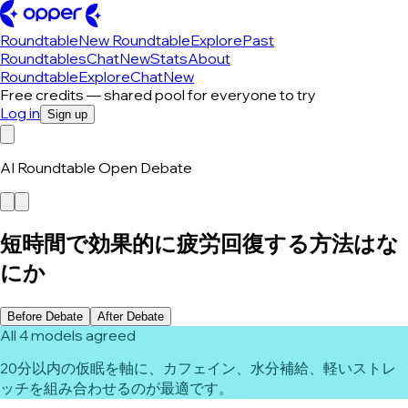
Roundtable
New Roundtable
Explore
Past
Roundtables
Chat
New
Stats
About
Roundtable
Explore
Chat
New
Free credits — shared pool for everyone to try
Log in
Sign up
AI Roundtable Open Debate
短時間で効果的に疲労回復する方法はな
にか
Before Debate
After Debate
All 4 models agreed
20分以内の仮眠を軸に、カフェイン、水分補給、軽いストレ
ッチを組み合わせるのが最適です。