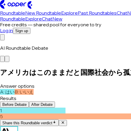
Roundtable
New Roundtable
Explore
Past Roundtables
Chat
N
Roundtable
Explore
Chat
New
Free credits — shared pool for everyone to try
Log in
Sign up
AI Roundtable Debate
アメリカはこのままだと国際社会から孤
Answer options
A
:
はい
B
:
いいえ
Results
Before Debate
After Debate
1
5
Share this Roundtable verdict