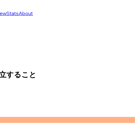
ew
Stats
About
立すること