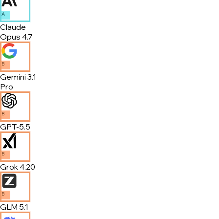
A
Claude
Opus 4.7
B
Gemini 3.1
Pro
B
GPT-5.5
B
Grok 4.20
B
GLM 5.1