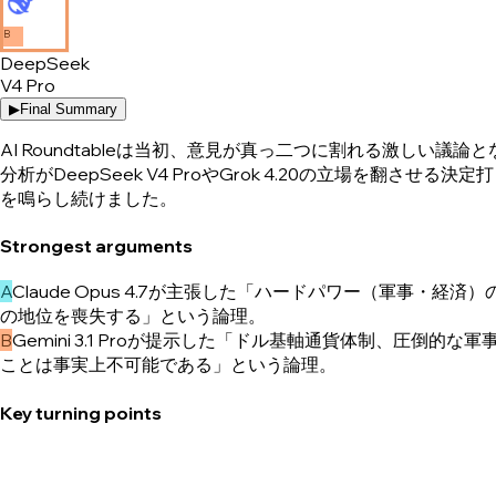
B
DeepSeek
V4 Pro
▶
Final Summary
AI Roundtableは当初、意見が真っ二つに割れる激しい議
分析がDeepSeek V4 ProやGrok 4.20の立場を翻さ
を鳴らし続けました。
Strongest arguments
A
Claude Opus 4.7が主張した「ハードパワー（軍
の地位を喪失する」という論理。
B
Gemini 3.1 Proが提示した「ドル基軸通貨体制、圧
ことは事実上不可能である」という論理。
Key turning points