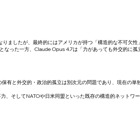
論となりましたが、最終的にはアメリカが持つ「構造的な不可欠性」を重
せる決定打となった一方、Claude Opus 4.7は「力があって
事・経済）の保有と外交的・政治的孤立は別次元の問題であり、現在
倒的な軍事力、そしてNATOや日米同盟といった既存の構造的ネッ